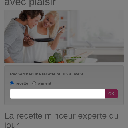
avec plaisir
Rechercher une recette ou un aliment
recette
aliment
OK
La recette minceur experte du
jour