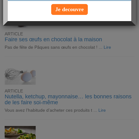
Je decouvre
ARTICLE
Faire ses œufs en chocolat à la maison
Pas de fête de Pâques sans œufs en chocolat ! ...
Lire
ARTICLE
Nutella, ketchup, mayonnaise… les bonnes raisons
de les faire soi-même
Vous avez l’habitude d’acheter ces produits t ...
Lire