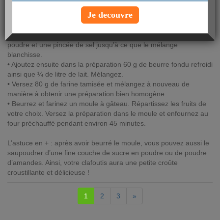
sorte de grosse crêpe bien épaisse qui cuit au four.
Je decouvre
La recette de base est la suivante :
• dans un saladier, battez 4 œufs entiers avec 125 g de sucre en
poudre et une pincée de sel jusqu’à ce que le mélange
blanchisse.
• Ajoutez ensuite dans la préparation 60 g de beurre fondu refroidi
ainsi que ¼ de litre de lait. Mélangez.
• Versez 80 g de farine tamisée et mélangez à nouveau de
manière à obtenir une préparation bien homogène.
• Beurrez et farinez un moule à gâteau. Répartissez les fruits de
votre choix. Versez la préparation dans le moule et enfournez au
four préchauffé pendant environ 45 minutes.
L’astuce en + : après avoir beurré le moule, vous pouvez aussi le
saupoudrer d’une fine couche de sucre en poudre ou de poudre
d’amandes. Ainsi, votre clafoutis aura une petite croûte
croustillante et délicieuse !
1
2
3
»