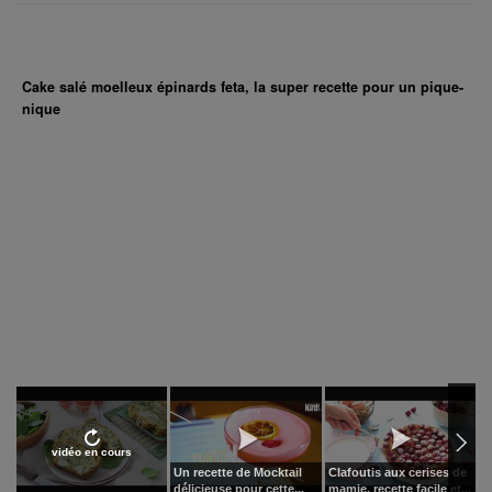
Cake salé moelleux épinards feta, la super recette pour un pique-
nique
vidéo en cours
Un recette de Mocktail
Clafoutis aux cerises de
D
délicieuse pour cette...
mamie, recette facile et...
p