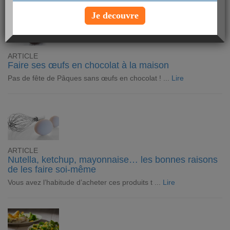
Je decouvre
ARTICLE
Faire ses œufs en chocolat à la maison
Pas de fête de Pâques sans œufs en chocolat ! ...
Lire
ARTICLE
Nutella, ketchup, mayonnaise… les bonnes raisons
de les faire soi-même
Vous avez l’habitude d’acheter ces produits t ...
Lire