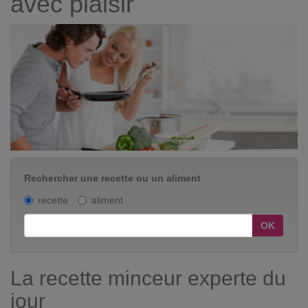
avec plaisir
Rechercher une recette ou un aliment
recette
aliment
OK
La recette minceur experte du
jour