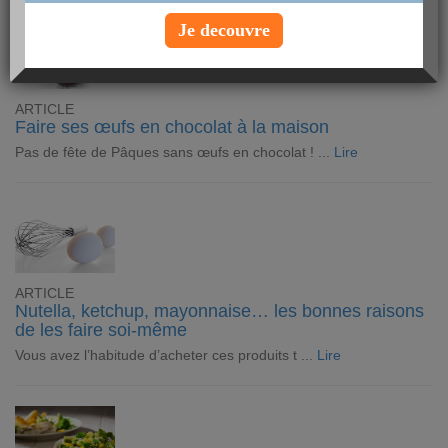
Je decouvre
ARTICLE
Faire ses œufs en chocolat à la maison
Pas de fête de Pâques sans œufs en chocolat ! ...
Lire
ARTICLE
Nutella, ketchup, mayonnaise… les bonnes raisons
de les faire soi-même
Vous avez l’habitude d’acheter ces produits t ...
Lire