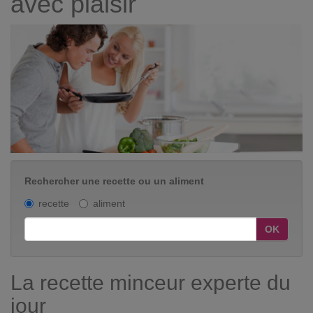
avec plaisir
Rechercher une recette ou un aliment
recette
aliment
OK
La recette minceur experte du
jour