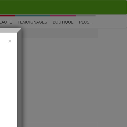
M'inscrire
|
Me connecter
|
? Visite guidée
EAUTE
TEMOIGNAGES
BOUTIQUE
PLUS...
×