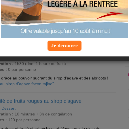
irop
es vous attendent
Je decouvre
e au sirop d'agave façon tajine
:
Plat
ation :
1h30 (dont 1 heure au frais)
es :
0 par personne
 grâce au pouvoir sucrant du sirop d'agave et des abricots !
 au sirop d'agave façon tajine"
té de fruits rouges au sirop d'agave
:
Dessert
ation :
10 minutes + 3h de congélation
es :
120 par personne
 dessert fruité et rafraichissant. Vous ferez le plein de