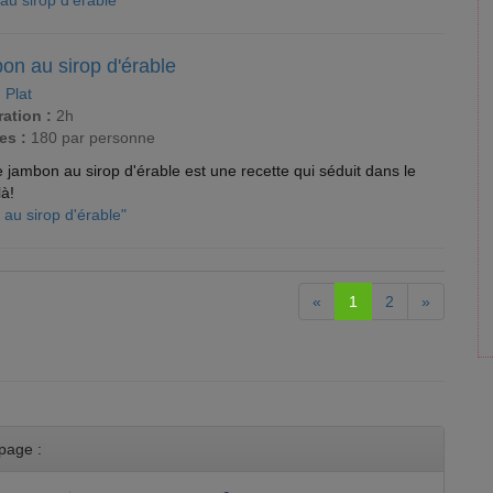
 au sirop d'érable"
on au sirop d'érable
:
Plat
ation :
2h
es :
180 par personne
e jambon au sirop d'érable est une recette qui séduit dans le
à!
 au sirop d'érable"
«
1
2
»
page :