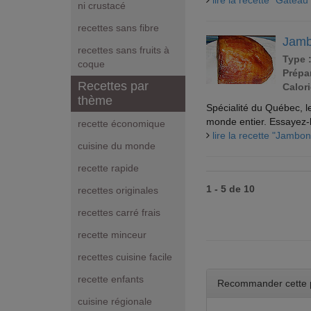
lire la recette "Gâteau
ni crustacé
recettes sans fibre
Jamb
recettes sans fruits à
Type 
coque
Prépar
Recettes par
Calori
thème
Spécialité du Québec, l
monde entier. Essayez-l
recette économique
lire la recette "Jambon
cuisine du monde
recette rapide
1 - 5 de 10
recettes originales
recettes carré frais
recette minceur
recettes cuisine facile
recette enfants
Recommander cette 
cuisine régionale