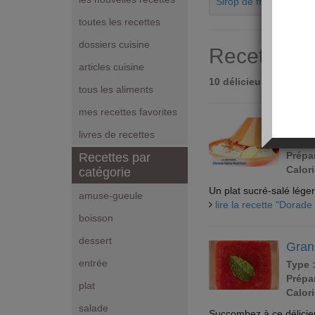
Sirop de fraise
toutes les recettes
dossiers cuisine
Recettes s
articles cuisine
10 délicieuses recett
tous les aliments
mes recettes favorites
Dorad
livres de recettes
Type 
Prépar
Recettes par
Calori
catégorie
Un plat sucré-salé léger
amuse-gueule
lire la recette "Dorade
boisson
dessert
Grani
entrée
Type 
Prépar
plat
Calori
salade
Succombez à ce délicieux