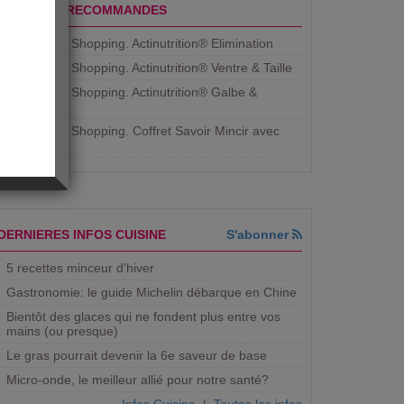
PRODUITS RECOMMANDES
Aujourdhui Shopping. Actinutrition® Elimination
Aujourdhui Shopping. Actinutrition® Ventre & Taille
Aujourdhui Shopping. Actinutrition® Galbe &
Courbe
Aujourdhui Shopping. ​Coffret Savoir Mincir avec
Jean
DERNIERES INFOS CUISINE
S'abonner
5 recettes minceur d'hiver
Gastronomie: le guide Michelin débarque en Chine
Bientôt des glaces qui ne fondent plus entre vos
mains (ou presque)
Le gras pourrait devenir la 6e saveur de base
Micro-onde, le meilleur allié pour notre santé?