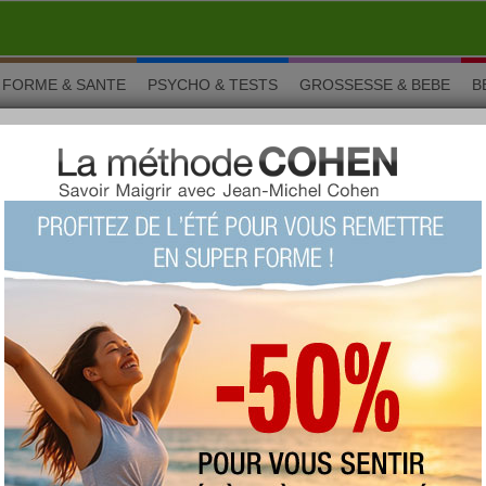
FORME & SANTE
PSYCHO & TESTS
GROSSESSE & BEBE
B
 autour de sirop
pparentées à votre aliment :
p sirop d'érable et noix de pécan Jordans