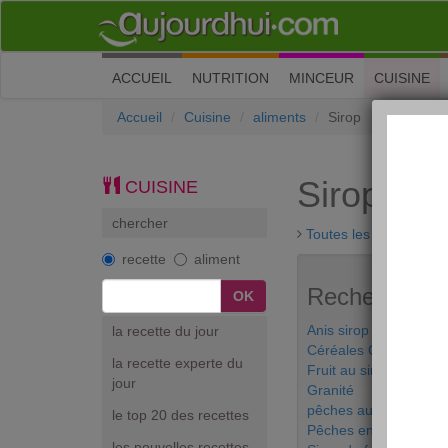
(current)
ACCUEIL
NUTRITION
MINCEUR
CUISINE
Accueil
Cuisine
aliments
Sirop
Sirop
CUISINE
chercher
Toutes les discussions
recette
aliment
Recherches a
Anis sirop
la recette du jour
Céréales Country Cris
la recette experte du
Fruit au sirop
jour
Granité
pêches au sirop
le top 20 des recettes
Pêches en sirop
les nouvelles recettes