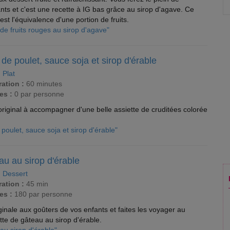
ants et c'est une recette à IG bas grâce au sirop d'agave. Ce
est l'équivalence d'une portion de fruits.
é de fruits rouges au sirop d'agave"
 de poulet, sauce soja et sirop d'érable
:
Plat
ation :
60 minutes
es :
0 par personne
 original à accompagner d'une belle assiette de cruditées colorée
e poulet, sauce soja et sirop d'érable"
u au sirop d'érable
:
Dessert
ation :
45 min
es :
180 par personne
ginale aux goûters de vos enfants et faites les voyager au
te de gâteau au sirop d'érable.