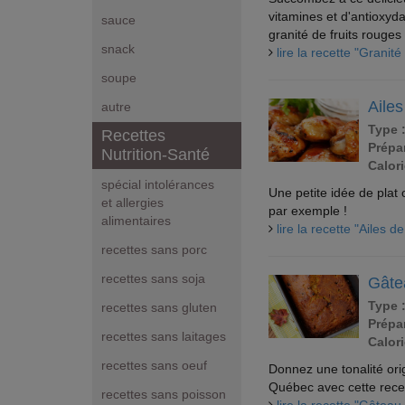
vitamines et d'antioxyd
sauce
granité de fruits rouges 
snack
lire la recette "Granit
soupe
Ailes
autre
Type 
Recettes
Prépar
Nutrition-Santé
Calori
spécial intolérances
Une petite idée de plat
et allergies
par exemple !
alimentaires
lire la recette "Ailes d
recettes sans porc
recettes sans soja
Gâtea
Type 
recettes sans gluten
Prépar
recettes sans laitages
Calori
recettes sans oeuf
Donnez une tonalité ori
Québec avec cette recet
recettes sans poisson