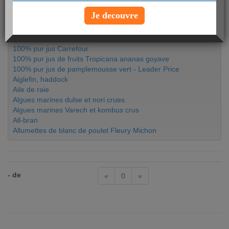
Recherches apparentées à votre
Je decouvre
aliment :
100% Pur Jus Multifruits
100% pur jus Carrefour
100% pur jus de fruits Tropicana ananas goyave
100% pur jus de pamplemousse vert - Leader Price
Aiglefin, haddock
Aile de raie
Algues marines dulse et nori crues
Algues marines Varech et kombus crus
All-bran
Allumettes de blanc de poulet Fleury Michon
- de
«
0
»