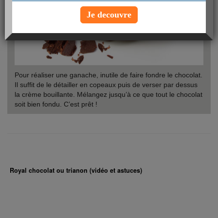
Je decouvre
Pour réaliser une ganache, inutile de faire fondre le chocolat.
Il suffit de le détailler en copeaux puis de verser par dessus
la crème bouillante. Mélangez jusqu’à ce que tout le chocolat
soit bien fondu. C’est prêt !
Royal chocolat ou trianon (vidéo et astuces)