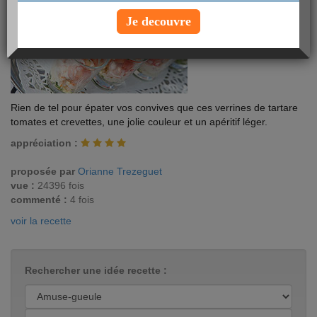
Je decouvre
Rien de tel pour épater vos convives que ces verrines de tartare
tomates et crevettes, une jolie couleur et un apéritif léger.
appréciation :
proposée par
Orianne Trezeguet
vue :
24396 fois
commenté :
4 fois
voir la recette
Rechercher une idée recette :