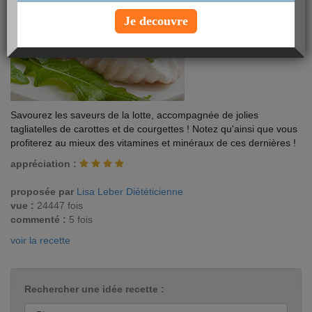
Je decouvre
Savourez les saveurs de la lotte, accompagnée de jolies
tagliatelles de carottes et de courgettes ! Notez qu'ainsi que vous
profiterez au mieux des vitamines et minéraux de ces dernières !
appréciation :
proposée par
Lisa Leber Diététicienne
vue :
24447 fois
commenté :
5 fois
voir la recette
Rechercher une idée recette :