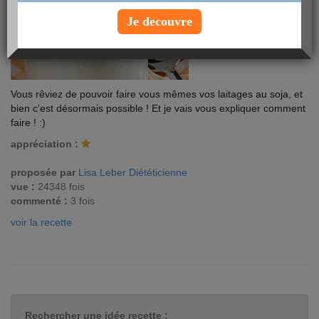
Je decouvre
Vous rêviez de pouvoir faire vous mêmes vos laitages au soja, et
bien c'est désormais possible ! Et je vais vous expliquer comment
faire ! :)
appréciation :
proposée par
Lisa Leber Diététicienne
vue :
24348 fois
commenté :
3 fois
voir la recette
Rechercher une idée recette :