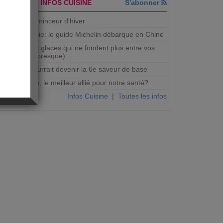
DERNIERES INFOS CUISINE
S'abonner
5 recettes minceur d'hiver
Gastronomie: le guide Michelin débarque en Chine
Bientôt des glaces qui ne fondent plus entre vos
mains (ou presque)
Le gras pourrait devenir la 6e saveur de base
Micro-onde, le meilleur allié pour notre santé?
Infos Cuisine
|
Toutes les infos