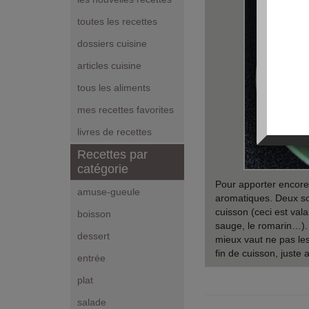
toutes les recettes
dossiers cuisine
articles cuisine
tous les aliments
mes recettes favorites
livres de recettes
Recettes par
catégorie
Pour apporter encore
amuse-gueule
aromatiques. Deux sol
cuisson (ceci est val
boisson
sauge, le romarin…). 
dessert
mieux vaut ne pas les
fin de cuisson, juste
entrée
plat
salade