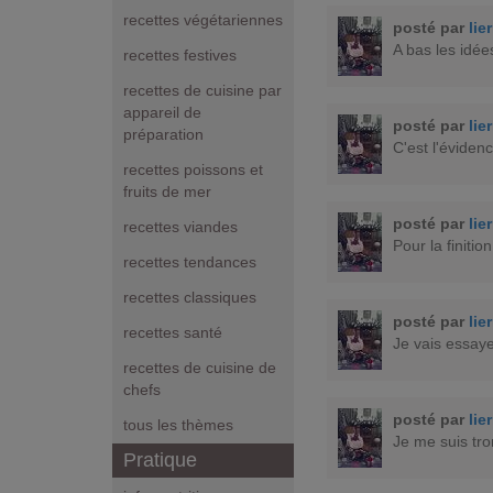
recettes végétariennes
posté par
lie
A bas les idée
recettes festives
recettes de cuisine par
appareil de
posté par
lie
préparation
C'est l'éviden
recettes poissons et
fruits de mer
posté par
lie
recettes viandes
Pour la finitio
recettes tendances
recettes classiques
posté par
lie
recettes santé
Je vais essaye
recettes de cuisine de
chefs
posté par
lie
tous les thèmes
Je me suis tr
Pratique