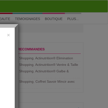
M'inscrire
|
Me connecter
|
? Visite guidée
EAUTE
TEMOIGNAGES
BOUTIQUE
PLUS...
×
PRODUITS RECOMMANDES
Aujourdhui Shopping. Actinutrition® Elimination
Aujourdhui Shopping. Actinutrition® Ventre & Taille
Aujourdhui Shopping. Actinutrition® Galbe &
Courbe
Aujourdhui Shopping. ​Coffret Savoir Mincir avec
Jean