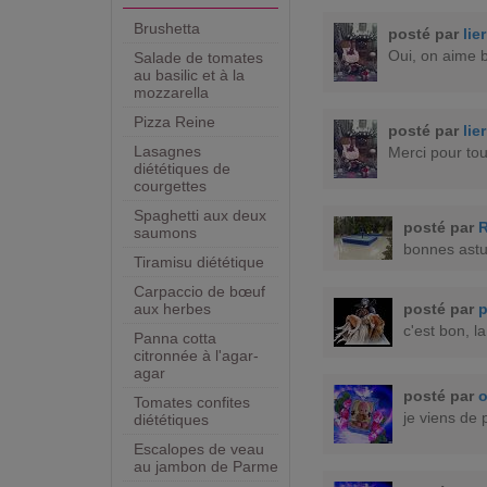
Brushetta
posté par
lie
Oui, on aime b
Salade de tomates
au basilic et à la
mozzarella
Pizza Reine
posté par
lie
Lasagnes
Merci pour tou
diététiques de
courgettes
Spaghetti aux deux
posté par
saumons
bonnes astu
Tiramisu diététique
Carpaccio de bœuf
posté par
p
aux herbes
c'est bon, l
Panna cotta
citronnée à l'agar-
agar
posté par
Tomates confites
je viens de 
diététiques
Escalopes de veau
au jambon de Parme