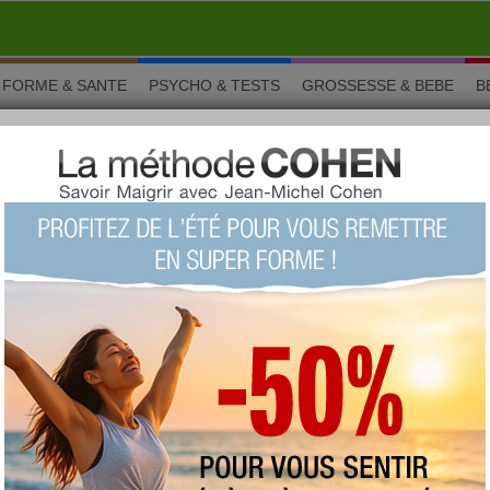
FORME & SANTE
PSYCHO & TESTS
GROSSESSE & BEBE
B
r préparer une bonne soupe
 Cuisine
 pour préparer une bonne
›
3/10