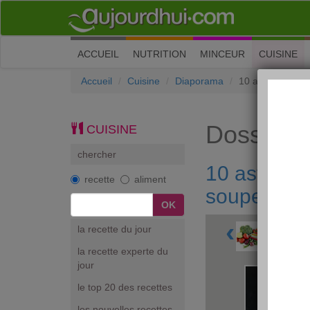
(current)
ACCUEIL
NUTRITION
MINCEUR
CUISINE
Accueil
Cuisine
Diaporama
10 astuces pou
Dossiers
CUISINE
chercher
10 astuces
recette
aliment
soupe
‹
la recette du jour
la recette experte du
jour
le top 20 des recettes
les nouvelles recettes