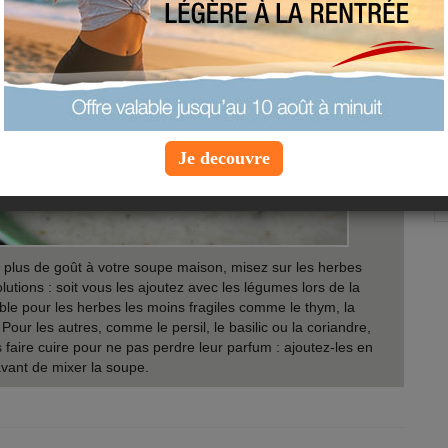
Je decouvre
 plus de goût à votre soupe maison, misez sur les herbes
utions : soit vous les ajoutez avec les légumes lors de la
able pour les herbes les moins fragiles comme le thym, la
Pour les autres, comme le persil, le basilic ou la coriandre,
 faire cuire pour ne pas perdre leur parfum : ajoutez-les en
 avant de mixer la soupe.