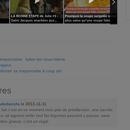
LA BONNE ETAPE de Julie #3 -
Pourquoi la soupe surgelée serait
LA BON
Saint-Jacques snackées aux...
plus saine qu’une soupe faite...
Lucho 
, mayonnaise : faites-les vous-même
vapeur
 réussir sa mayonnaise à coup sûr
res
aledanuta
le 2013-11-11
en fait c'est en ce moment mon plat de prédilection, une carotte
x ail oignons enfin tout les légumes peuvent y passer, sans
ière grasse, c'est un régal