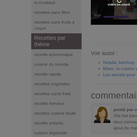
ni crustacé
vidéo en cours
recettes sans fibre
recettes sans fruits à
coque
Recettes par
thème
Voir aussi :
recette économique
Nutella, ketchup
cuisine du monde
Miam, la cuisine 
recette rapide
Les secrets pour
recettes originales
commentai
recettes carré frais
recette minceur
posté par
v
recettes cuisine facile
Vite fait bi
deux poireau
recette enfants
ajout de mat
cuisine régionale