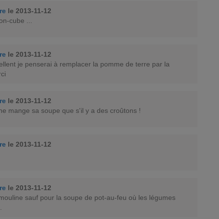
rre
le 2013-11-12
on-cube ...
rre
le 2013-11-12
cellent je penserai à remplacer la pomme de terre par la
ci
rre
le 2013-11-12
e ne mange sa soupe que s'il y a des croûtons !
rre
le 2013-11-12
rre
le 2013-11-12
 mouline sauf pour la soupe de pot-au-feu où les légumes
.