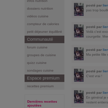
infos nutrition
posté par
lie
dossiers nutrition
pas trop bouill
vidéos cuisine
compteur de calories
posté par
lie
Voilà c'est ex
petit déjeuner équilibré
courgette. Mer
Communauté
forum cuisine
posté par
lie
Ma petite fill
groupes de cuisine
quizz cuisine
sondages cuisine
posté par
lie
C'est vrai !
Espace premium
recettes premium
posté par
lie
En général je
Dernières recettes
restent entiers
ajoutées