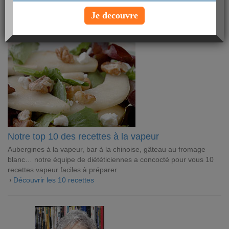
pour vous régaler au quotidien !
Je decouvre
ARTICLES CUISINE
Notre top 10 des recettes à la vapeur
Aubergines à la vapeur, bar à la chinoise, gâteau au fromage
blanc… notre équipe de diététiciennes a concocté pour vous 10
recettes vapeur faciles à préparer.
Découvrir les 10 recettes