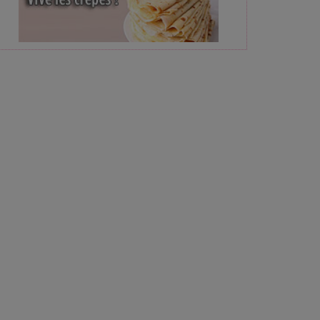
 début de la Fête du foie...
plus belle recette tricolore pour...
fête des mères (ou P