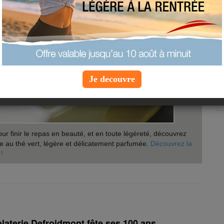
Je decouvre
ur finir le repas en beauté, et en toute légèreté, découvrez
e au thé vert, légère et délicatement parfumée.
Découvrez la
 !
olaterie Defroidmont fête ses 100 ans