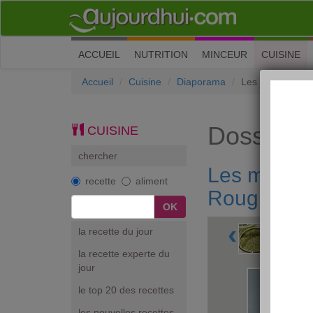
(current)
ACCUEIL
NUTRITION
MINCEUR
CUISINE
Accueil
Cuisine
Diaporama
Les menus de fê
Dossiers
CUISINE
chercher
Les menus 
recette
aliment
Rougier
‹
la recette du jour
la recette experte du
jour
le top 20 des recettes
les nouvelles recettes