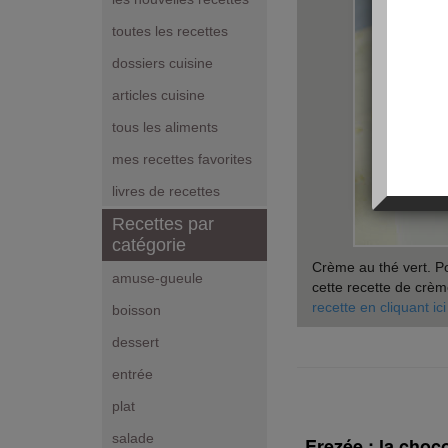
toutes les recettes
dossiers cuisine
articles cuisine
tous les aliments
mes recettes favorites
livres de recettes
Recettes par
catégorie
Crème au thé vert. Po
amuse-gueule
cette recette de crèm
recette en cliquant ici
boisson
dessert
entrée
plat
salade
Erezée : la choc