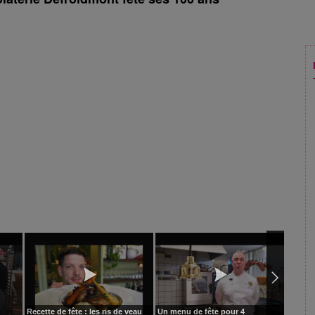
Recette de fête : les ris de veau
Un menu de fête pour 4
Phalsb