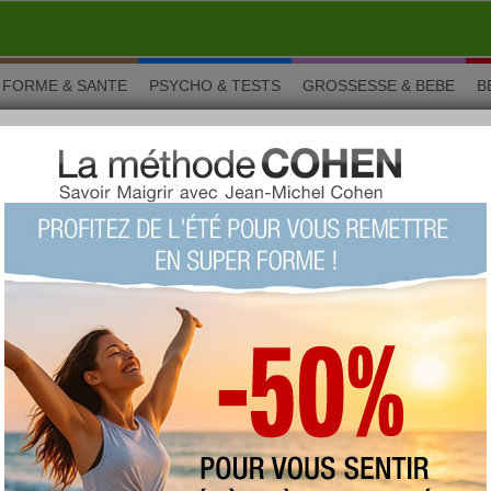
FORME & SANTE
PSYCHO & TESTS
GROSSESSE & BEBE
B
te avec la méthode Rougier
 Cuisine
de fête avec la méthode
›
8/10