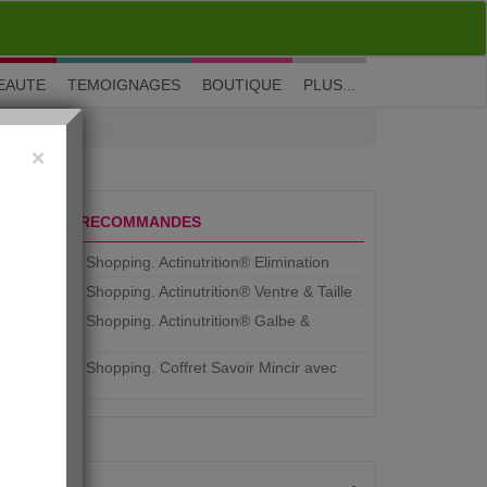
M'inscrire
|
Me connecter
|
? Visite guidée
EAUTE
TEMOIGNAGES
BOUTIQUE
PLUS...
×
PRODUITS RECOMMANDES
Aujourdhui Shopping. Actinutrition® Elimination
Aujourdhui Shopping. Actinutrition® Ventre & Taille
Aujourdhui Shopping. Actinutrition® Galbe &
Courbe
Aujourdhui Shopping. ​Coffret Savoir Mincir avec
Jean