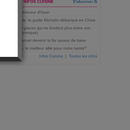
DERNIERES INFOS CUISINE
S'abonner
5 recettes minceur d'hiver
Gastronomie: le guide Michelin débarque en Chine
Bientôt des glaces qui ne fondent plus entre vos
mains (ou presque)
Le gras pourrait devenir la 6e saveur de base
Micro-onde, le meilleur allié pour notre santé?
Infos Cuisine
|
Toutes les infos