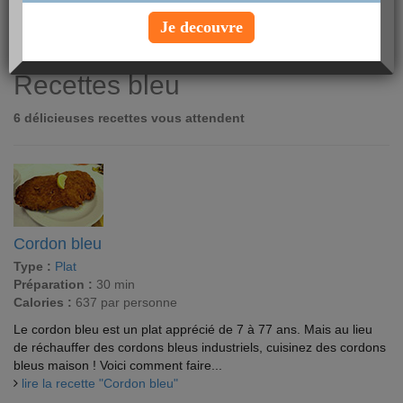
Merlan
Je decouvre
Recettes bleu
6 délicieuses recettes vous attendent
Cordon bleu
Type :
Plat
Préparation :
30 min
Calories :
637 par personne
Le cordon bleu est un plat apprécié de 7 à 77 ans. Mais au lieu
de réchauffer des cordons bleus industriels, cuisinez des cordons
bleus maison ! Voici comment faire...
lire la recette "Cordon bleu"