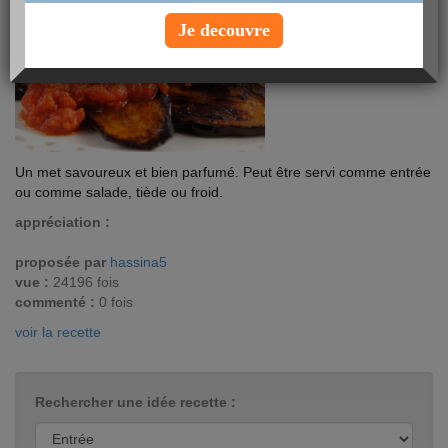
Je decouvre
Un met savoureux et bien parfumé. Peut être servi comme entrée
ou comme salade, tiède ou froid.
appréciation :
proposée par
hassina5
vue :
24196 fois
commenté :
0 fois
voir la recette
Rechercher une idée recette :