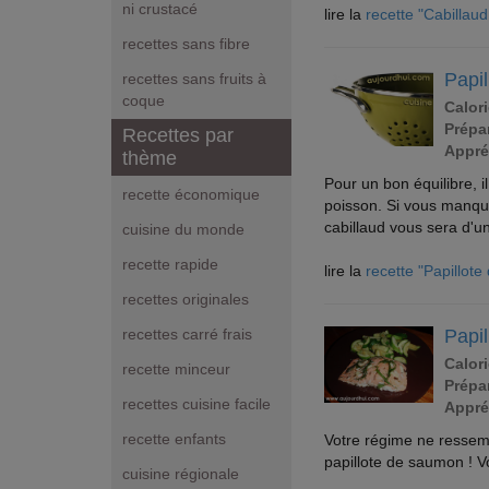
ni crustacé
lire la
recette "Cabillaud
recettes sans fibre
Papil
recettes sans fruits à
coque
Calori
Prépar
Recettes par
Appré
thème
Pour un bon équilibre,
recette économique
poisson. Si vous manquez
cabillaud vous sera d'u
cuisine du monde
recette rapide
lire la
recette "Papillote
recettes originales
Papi
recettes carré frais
Calori
recette minceur
Prépar
recettes cuisine facile
Appré
recette enfants
Votre régime ne ressemb
papillote de saumon ! V
cuisine régionale