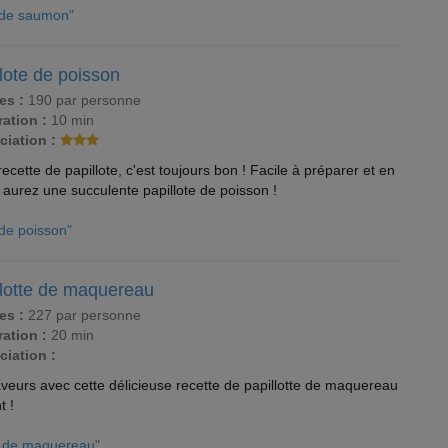
e de saumon"
lote de poisson
es :
190 par personne
ation :
10 min
ciation :
cette de papillote, c'est toujours bon ! Facile à préparer et en
aurez une succulente papillote de poisson !
 de poisson"
llotte de maquereau
es :
227 par personne
ation :
20 min
ciation :
veurs avec cette délicieuse recette de papillotte de maquereau
t !
te de maquereau"