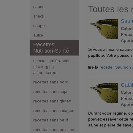
Toutes les 
sauce
snack
Saum
soupe
Calori
Prépar
autre
Appré
Recettes
Si vous aimez le saumo
Nutrition-Santé
papillote. Votre poisson
spécial intolérances
et allergies
lire la
recette "Saumon 
alimentaires
recettes sans porc
Cabil
recettes sans soja
Calori
Prépar
recettes sans gluten
Appré
recettes sans laitages
Durant votre régime, op
pouvez essayer cette rec
recettes sans oeuf
saine et pleine de saveu
recettes sans poisson