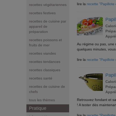
lire la
recette "Papillot
recettes végétariennes
recettes festives
Papil
recettes de cuisine par
Calori
appareil de
Prépar
préparation
Appré
recettes poissons et
Au régime ou pas, une re
fruits de mer
quelques minutes, vous 
recettes viandes
lire la
recette "Papillote
recettes tendances
recettes classiques
Papi
recettes santé
Calori
recettes de cuisine de
Prépar
chefs
Appré
Retrouvez fondant et sa
tous les thèmes
! A tester dès maintenan
Pratique
lire la
recette "Papillot