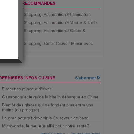
PRODUITS RECOMMANDES
Aujourdhui Shopping. Actinutrition® Elimination
Aujourdhui Shopping. Actinutrition® Ventre & Taille
Aujourdhui Shopping. Actinutrition® Galbe &
Courbe
Aujourdhui Shopping. ​Coffret Savoir Mincir avec
Jean
DERNIERES INFOS CUISINE
S'abonner
5 recettes minceur d'hiver
Gastronomie: le guide Michelin débarque en Chine
Bientôt des glaces qui ne fondent plus entre vos
mains (ou presque)
Le gras pourrait devenir la 6e saveur de base
Micro-onde, le meilleur allié pour notre santé?