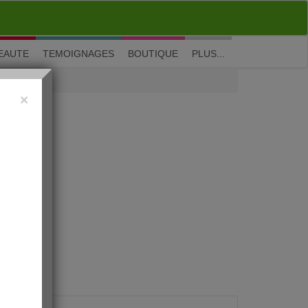
M'inscrire
|
Me connecter
|
? Visite guidée
EAUTE
TEMOIGNAGES
BOUTIQUE
PLUS...
×