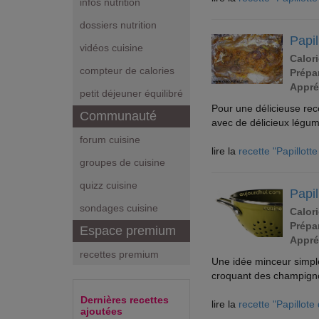
infos nutrition
dossiers nutrition
Papil
vidéos cuisine
Calori
compteur de calories
Prépar
Appré
petit déjeuner équilibré
Pour une délicieuse rece
Communauté
avec de délicieux légum
forum cuisine
lire la
recette "Papillotte
groupes de cuisine
quizz cuisine
Papi
sondages cuisine
Calori
Prépar
Espace premium
Appré
recettes premium
Une idée minceur simple
croquant des champign
Dernières recettes
lire la
recette "Papillot
ajoutées