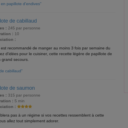
 en papillote d'endives"
lote de cabillaud
es :
245 par personne
ation :
10
ciation :
 il est recommandé de manger au moins 3 fois par semaine du
 d'idées pour le cuisiner, cette recette légère de papillote de
n grand secours.
 de cabillaud"
llote de saumon
es :
315 par personne
ation :
5 min
ciation :
lera pas à un régime si vos recettes ressemblent à cette
ous allez tout simplement adorer.