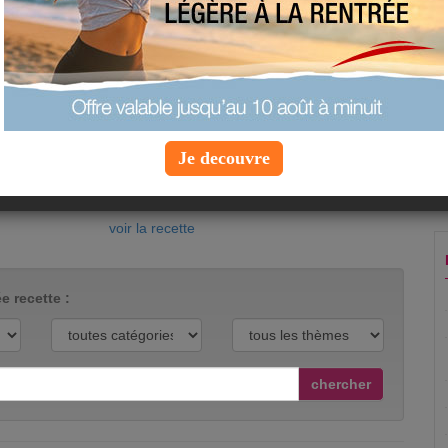
Si vous aimez le saumon, vous allez adorer
cette recette de saumon sauvage en papillote.
Votre poisson ainsi cuit restera tendre et sera
riche en saveurs.
appréciation :
Je decouvre
proposée par
steflucy
vue :
24245 fois
commenté :
1 fois
voir la recette
e recette :
chercher