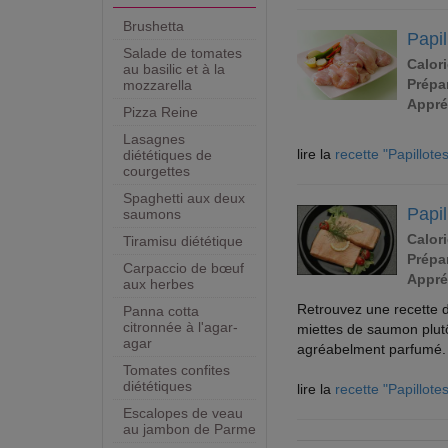
Brushetta
Papil
Salade de tomates
Calori
au basilic et à la
Prépar
mozzarella
Appré
Pizza Reine
Lasagnes
lire la
recette "Papillot
diététiques de
courgettes
Spaghetti aux deux
Papi
saumons
Calori
Tiramisu diététique
Prépar
Carpaccio de bœuf
Appré
aux herbes
Retrouvez une recette d
Panna cotta
citronnée à l'agar-
miettes de saumon plut
agar
agréabelment parfumé.
Tomates confites
diététiques
lire la
recette "Papillot
Escalopes de veau
au jambon de Parme