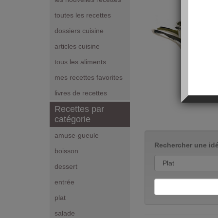
toutes les recettes
dossiers cuisine
articles cuisine
tous les aliments
mes recettes favorites
livres de recettes
Recettes par
catégorie
amuse-gueule
Rechercher une idé
boisson
dessert
entrée
plat
salade