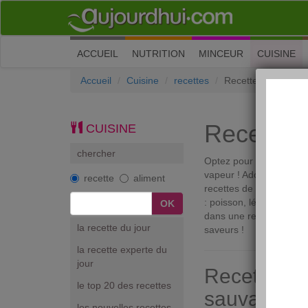
(current)
ACCUEIL
NUTRITION
MINCEUR
CUISINE
Accueil
Cuisine
recettes
Recette de papillot
Recette d
CUISINE
chercher
Optez pour les papillote
vapeur ! Adoptez ce mod
recette
aliment
recettes de papillote à 
: poisson, légumes, riz,
dans une recette de pap
la recette du jour
saveurs !
la recette experte du
jour
Recette de 
le top 20 des recettes
sauvage en
les nouvelles recettes