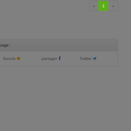
«
1
»
page :
favoris
partager
Twitter