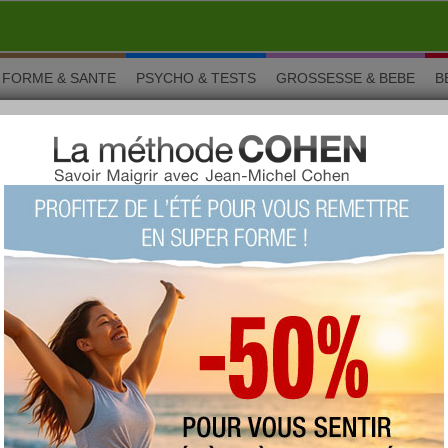
FORME & SANTE
PSYCHO & TESTS
GROSSESSE & BEBE
B
e
e papillote
s car elles préservent la saveur des aliments grâce à la cuisson
e de cuisson facile, même pour les débutants, et déclinez vos
l'infini. Une recette de papillote peut se composer de tout aliment
 pâtes, viandes, fruits... Les idées ne manquent pas. En plus,
illote, c'est moins de matières grasses, plus de vitamines et de
papillote du jour : Saumon
 papillote