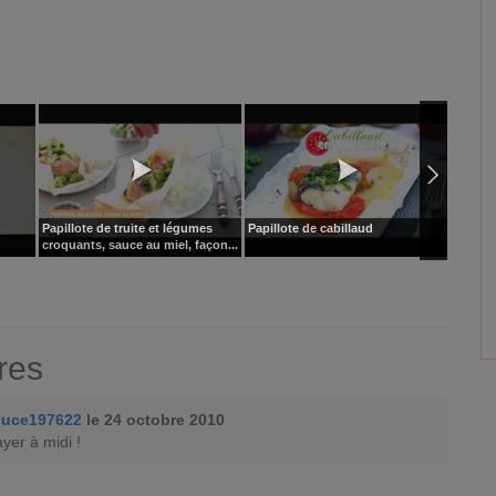
Papillote de truite et légumes
Papillote de cabillaud
Poisson
croquants, sauce au miel, façon...
épinar
res
puce197622
le 24 octobre 2010
ayer à midi !