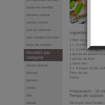
toutes les recettes
dossiers cuisine
articles cuisine
tous les aliments
Ingrédients pour 2
mes recettes favorites
2 filets de panga
1 c. à café de curcuma
livres de recettes
1 c. à café d'estragon
Recettes par
1 pincée de piment d'es
catégorie
1 pincée de thym
1 citron vert
amuse-gueule
2 c. à soupe d'huile d'ol
Fleur de sel
boisson
Poivre
dessert
entrée
Préparation :
10 m
Temps de cuisson 
plat
Découper deux feuilles 
salade