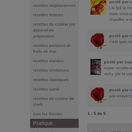
posté par
recettes végétariennes
j ai fait la
mais vous p
recettes festives
chauffer a l
recettes de cuisine par
appareil de
posté par
n
préparation
c'est quoi d
recettes poissons et
fruits de mer
recettes viandes
posté par
sup
super recette e
recettes tendances
vichy (ds la ca
recettes classiques
recettes santé
posté par
s
jvai esayer p
recettes de cuisine de
chefs
1 - 5 de 5
tous les thèmes
Pratique