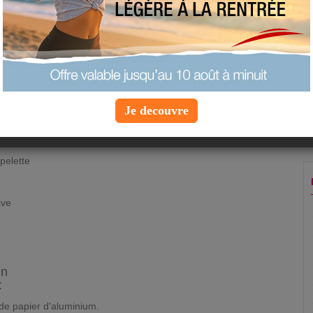
imprimer la fiche recette
ajouter à mes favoris
proposer une recette
 personnes
Je decouvre
pelette
ive
in
:
de papier d'aluminium.