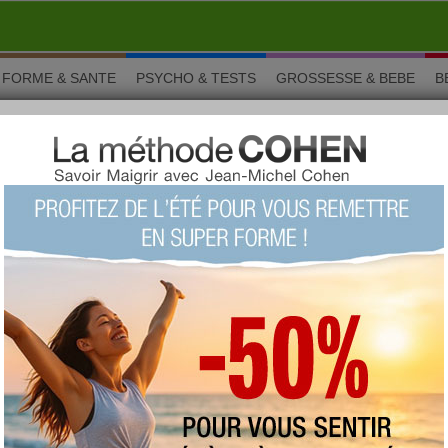
FORME & SANTE
PSYCHO & TESTS
GROSSESSE & BEBE
B
 poisson
 de poisson
Au régime ou pas, une recette de papillote, c'est
toujours bon ! Facile à préparer et en quelques
minutes, vous aurez une succulente papillote de
poisson !
Vous aimez ? Alors notez !
(vue : 42220 fois)
proposée par
lyndatan
type :
plat