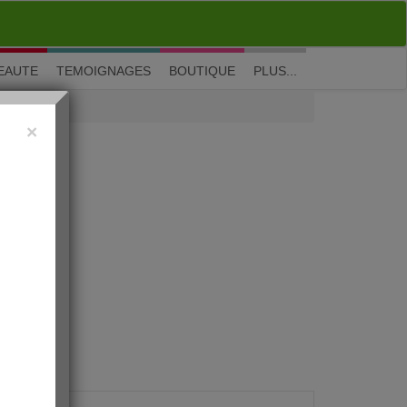
M'inscrire
|
Me connecter
|
? Visite guidée
EAUTE
TEMOIGNAGES
BOUTIQUE
PLUS...
×