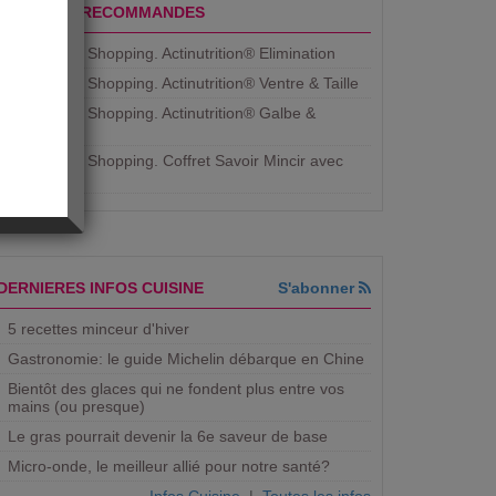
PRODUITS RECOMMANDES
Aujourdhui Shopping. Actinutrition® Elimination
Aujourdhui Shopping. Actinutrition® Ventre & Taille
Aujourdhui Shopping. Actinutrition® Galbe &
Courbe
Aujourdhui Shopping. ​Coffret Savoir Mincir avec
Jean
DERNIERES INFOS CUISINE
S'abonner
5 recettes minceur d'hiver
Gastronomie: le guide Michelin débarque en Chine
Bientôt des glaces qui ne fondent plus entre vos
mains (ou presque)
Le gras pourrait devenir la 6e saveur de base
Micro-onde, le meilleur allié pour notre santé?