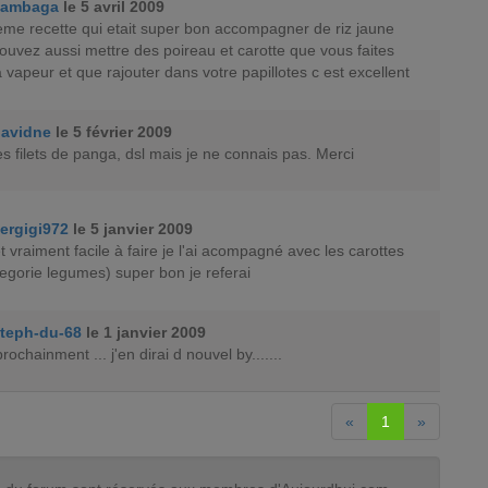
sambaga
le 5 avril 2009
 meme recette qui etait super bon accompagner de riz jaune
ouvez aussi mettre des poireau et carotte que vous faites
a vapeur et que rajouter dans votre papillotes c est excellent
avidne
le 5 février 2009
es filets de panga, dsl mais je ne connais pas. Merci
ergigi972
le 5 janvier 2009
t vraiment facile à faire je l'ai acompagné avec les carottes
tegorie legumes) super bon je referai
teph-du-68
le 1 janvier 2009
rochainment ... j'en dirai d nouvel by.......
«
1
»