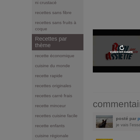
ni crustacé
recettes sans fibre
recettes sans fruits à
coque
Recettes par
thème
vidéo en cours
recette économique
cuisine du monde
recette rapide
recettes originales
recettes carré frais
commentai
recette minceur
recettes cuisine facile
posté par
je vais l'ess
recette enfants
cuisine régionale