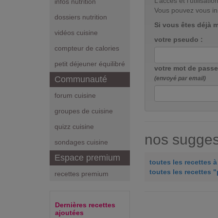
L’accès et l’utilisa
infos nutrition
Vous pouvez vous in
dossiers nutrition
Si vous êtes déjà 
vidéos cuisine
votre pseudo :
compteur de calories
petit déjeuner équilibré
votre mot de passe
Communauté
(envoyé par email)
forum cuisine
groupes de cuisine
quizz cuisine
nos suggest
sondages cuisine
Espace premium
toutes les recettes 
toutes les recettes "
recettes premium
Dernières recettes
ajoutées