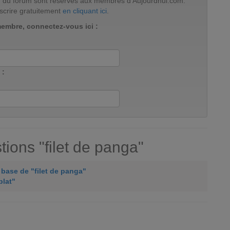
tion du forum sont réservés aux membres d'Aujourdhui.com.
scrire gratuitement
en cliquant ici
.
membre, connectez-vous ici :
 :
ions "filet de panga"
à base de "filet de panga"
plat"