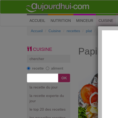
(current)
ACCUEIL
NUTRITION
MINCEUR
CUISINE
Accueil
Cuisine
recettes
plat
Papillote de
Papillote
CUISINE
chercher
recette
aliment
la recette du jour
la recette experte du
jour
le top 20 des recettes
les nouvelles recettes