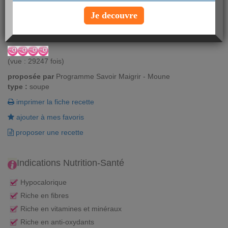
Régalez-vous avec le potage de Moune et ne jetez plus les fanes
Je decouvre
de radis !
Vous aimez ? Alors notez !
(vue : 29247 fois)
proposée par
Programme Savoir Maigrir - Moune
type :
soupe
imprimer la fiche recette
ajouter à mes favoris
proposer une recette
Indications Nutrition-Santé
Hypocalorique
Riche en fibres
Riche en vitamines et minéraux
Riche en anti-oxydants