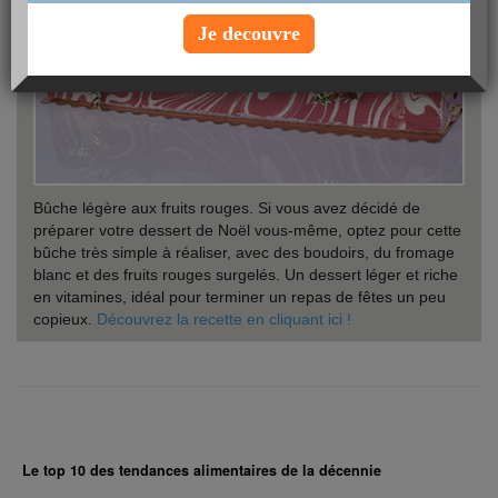
Je decouvre
Bûche légère aux fruits rouges. Si vous avez décidé de
préparer votre dessert de Noël vous-même, optez pour cette
bûche très simple à réaliser, avec des boudoirs, du fromage
blanc et des fruits rouges surgelés. Un dessert léger et riche
en vitamines, idéal pour terminer un repas de fêtes un peu
copieux.
Découvrez la recette en cliquant ici !
Le top 10 des tendances alimentaires de la décennie