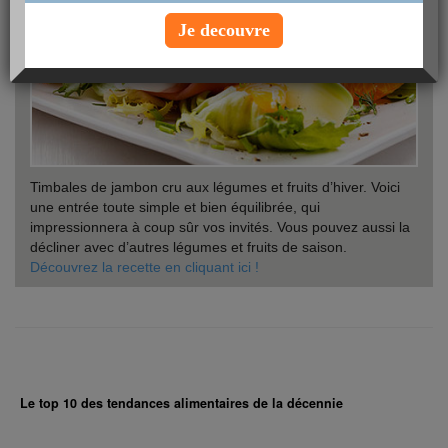
Je decouvre
Timbales de jambon cru aux légumes et fruits d’hiver. Voici
une entrée toute simple et bien équilibrée, qui
impressionnera à coup sûr vos invités. Vous pouvez aussi la
décliner avec d’autres légumes et fruits de saison.
Découvrez la recette en cliquant ici !
Le top 10 des tendances alimentaires de la décennie