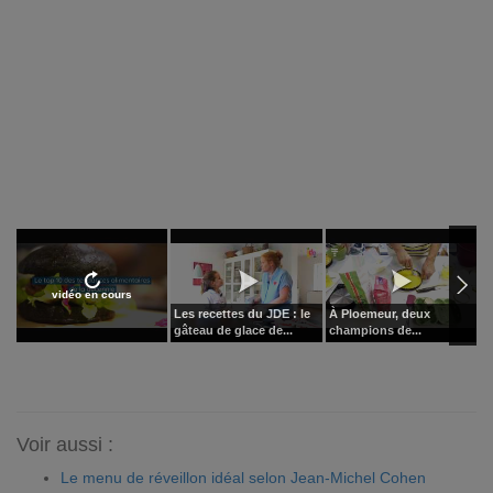
vidéo en cours
Les recettes du JDE : le
À Ploemeur, deux
M
gâteau de glace de...
champions de...
f
Voir aussi :
Le menu de réveillon idéal selon Jean-Michel Cohen