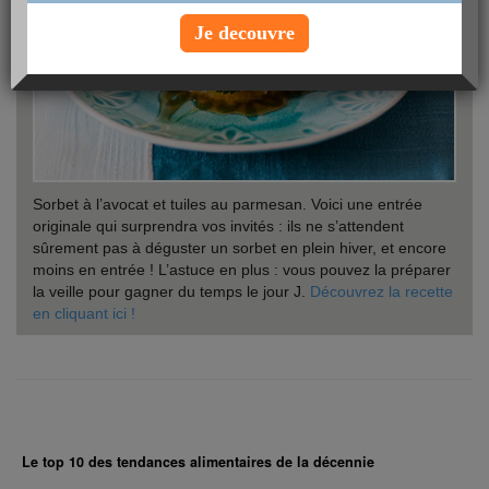
Je decouvre
Sorbet à l’avocat et tuiles au parmesan. Voici une entrée
originale qui surprendra vos invités : ils ne s’attendent
sûrement pas à déguster un sorbet en plein hiver, et encore
moins en entrée ! L’astuce en plus : vous pouvez la préparer
la veille pour gagner du temps le jour J.
Découvrez la recette
en cliquant ici !
Le top 10 des tendances alimentaires de la décennie