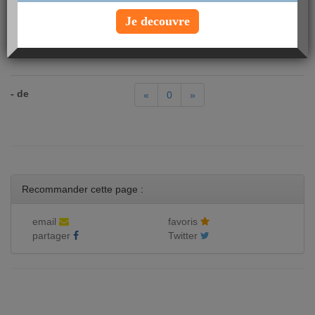
Allumettes de jambon Herta
Aloyau de boeuf
Je decouvre
Andouillette
- de
«
0
»
Recommander cette page :
email
favoris
partager
Twitter