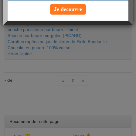
100% pur jus Carrefour
Je decouvre
100% pur jus de fruits Tropicana ananas goyave
100% pur jus de pamplemousse vert - Leader Price
100% pur jus multifruits Joker
brioche parisienne pur beurre Thiriet
Brioche pur beurre surgelée (PICARD)
Carottes rapées au jus de citron de Sicile Bonduelle
Chocolat en poudre 100% cacao
citron liquide
- de
«
0
»
Recommander cette page :
email
favoris