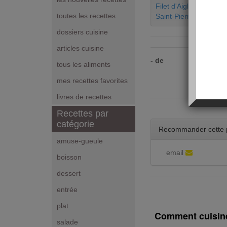
Filet d'Aiglefin
toutes les recettes
Saint-Pierre
dossiers cuisine
articles cuisine
- de
tous les aliments
mes recettes favorites
livres de recettes
Recettes par
catégorie
Recommander cette 
amuse-gueule
email
boisson
dessert
entrée
plat
Comment cuisine
salade