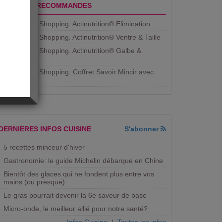
PRODUITS RECOMMANDES
Aujourdhui Shopping. Actinutrition® Elimination
Aujourdhui Shopping. Actinutrition® Ventre & Taille
Aujourdhui Shopping. Actinutrition® Galbe &
Courbe
Aujourdhui Shopping. ​Coffret Savoir Mincir avec
Jean
DERNIERES INFOS CUISINE
S'abonner
5 recettes minceur d'hiver
Gastronomie: le guide Michelin débarque en Chine
Bientôt des glaces qui ne fondent plus entre vos
mains (ou presque)
Le gras pourrait devenir la 6e saveur de base
Micro-onde, le meilleur allié pour notre santé?