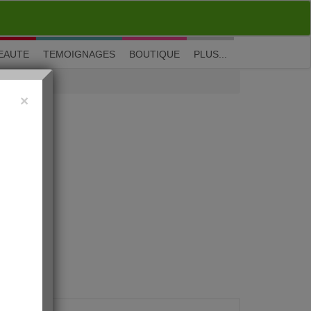
M'inscrire
|
Me connecter
|
? Visite guidée
EAUTE
TEMOIGNAGES
BOUTIQUE
PLUS...
×