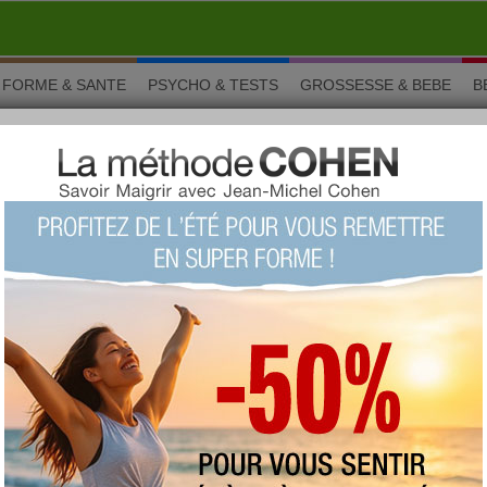
FORME & SANTE
PSYCHO & TESTS
GROSSESSE & BEBE
B
 haddock
it parti de la famille des gadidae, c'est l'unique représentant du
e poisson vit généralement dans les fonds marins (entre 10
t fusiforme et il possÃ¨de trois nageoires dorsales. Il a le dos
une taille de 50 cm de long. Ce poisson est très apprécié mais il
rare à trouver. Fumé, il est appelé haddock. Ces filets prennent
ngées.
 autour de aiglefin, haddock
pparentées à votre aliment :