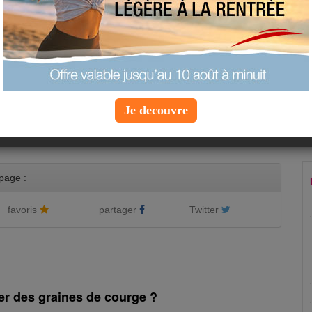
«
0
»
Je decouvre
page :
favoris
partager
Twitter
r des graines de courge ?