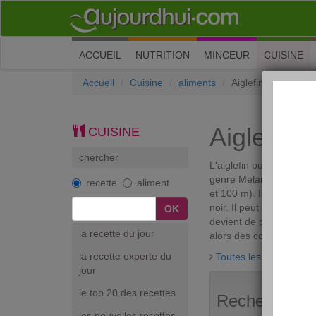
(current)
ACCUEIL
NUTRITION
MINCEUR
CUISINE
Accueil
Cuisine
aliments
Aiglefin, haddock
Aiglefin,
CUISINE
chercher
L'aiglefin ou haddock fa
genre Melanogrammus. C
recette
aliment
et 100 m). Il a un aspec
noir. Il peut atteindre 
devient de plus en plus 
la recette du jour
alors des couleurs ora
la recette experte du
Toutes les discussions
jour
le top 20 des recettes
Recherches a
les nouvelles recettes