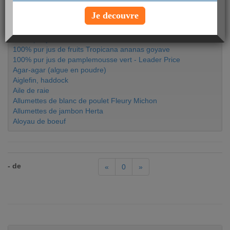
aliment :
Je decouvre
100% Pur Jus Multifruits
100% pur jus Carrefour
100% pur jus de fruits Tropicana ananas goyave
100% pur jus de pamplemousse vert - Leader Price
Agar-agar (algue en poudre)
Aiglefin, haddock
Aile de raie
Allumettes de blanc de poulet Fleury Michon
Allumettes de jambon Herta
Aloyau de boeuf
- de
«
0
»