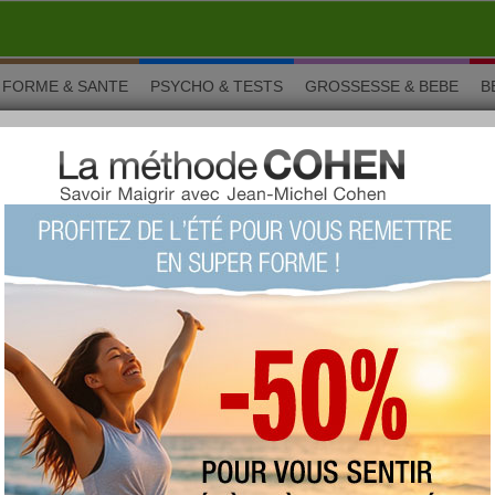
FORME & SANTE
PSYCHO & TESTS
GROSSESSE & BEBE
B
êtes avec la méthode Montignac
 Cuisine
 de fêtes avec la méthode
›
5/10