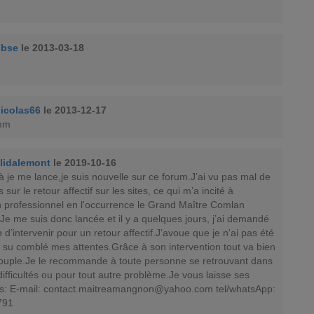
obse
le 2013-03-18
icolas66
le 2013-12-17
mm
lidalemont
le 2019-10-16
à je me lance,je suis nouvelle sur ce forum.J’ai vu pas mal de
sur le retour affectif sur les sites, ce qui m’a incité à
n professionnel en l'occurrence le Grand Maître Comlan
e me suis donc lancée et il y a quelques jours, j’ai demandé
’intervenir pour un retour affectif.J'avoue que je n'ai pas été
a su comblé mes attentes.Grâce à son intervention tout va bien
uple.Je le recommande à toute personne se retrouvant dans
fficultés ou pour tout autre problème.Je vous laisse ses
: E-mail:
contact.maitreamangnon@yahoo.com
tel/whatsApp:
791