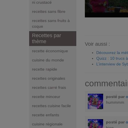
ni crustacé
recettes sans fibre
recettes sans fruits à
coque
Recettes par
thème
Voir aussi :
recette économique
Découvrez la mé
Quizz : 10 trucs 
cuisine du monde
L’interview de Sy
recette rapide
recettes originales
commentai
recettes carré frais
posté par
recette minceur
hummmm
recettes cuisine facile
recette enfants
posté par
cuisine régionale
bien