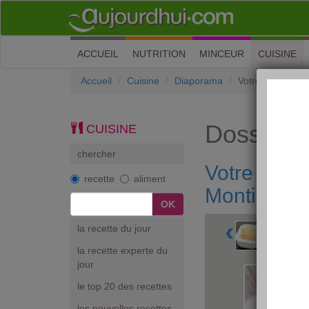
(current)
ACCUEIL
NUTRITION
MINCEUR
CUISINE
Accueil
Cuisine
Diaporama
Votre menu de f
Dossiers
CUISINE
chercher
Votre menu
recette
aliment
Montignac
‹
la recette du jour
la recette experte du
jour
le top 20 des recettes
les nouvelles recettes