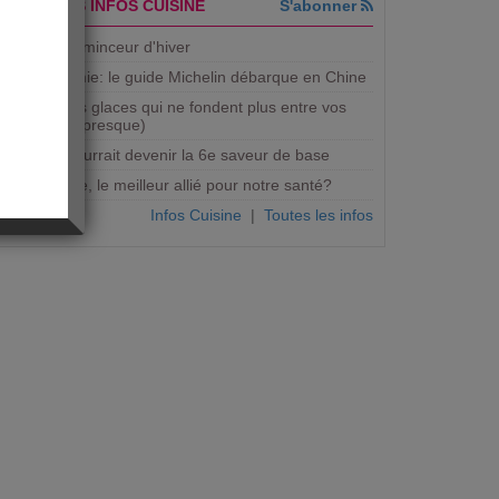
DERNIERES INFOS CUISINE
S'abonner
5 recettes minceur d'hiver
Gastronomie: le guide Michelin débarque en Chine
Bientôt des glaces qui ne fondent plus entre vos
mains (ou presque)
Le gras pourrait devenir la 6e saveur de base
Micro-onde, le meilleur allié pour notre santé?
Infos Cuisine
|
Toutes les infos