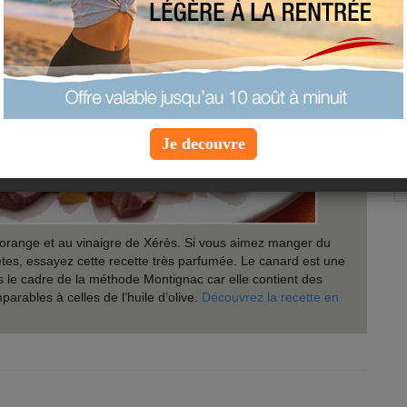
Je decouvre
’orange et au vinaigre de Xérès. Si vous aimez manger du
tes, essayez cette recette très parfumée. Le canard est une
 le cadre de la méthode Montignac car elle contient des
arables à celles de l’huile d’olive.
Découvrez la recette en