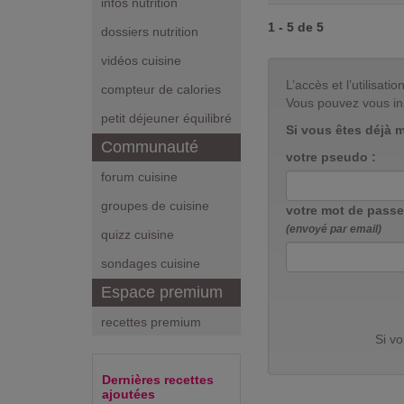
infos nutrition
1 - 5 de 5
dossiers nutrition
vidéos cuisine
L’accès et l’utilisa
compteur de calories
Vous pouvez vous in
petit déjeuner équilibré
Si vous êtes déjà 
Communauté
votre pseudo :
forum cuisine
groupes de cuisine
votre mot de passe
(envoyé par email)
quizz cuisine
sondages cuisine
Espace premium
recettes premium
Si v
Dernières recettes
ajoutées