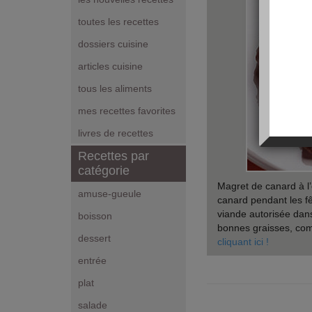
toutes les recettes
dossiers cuisine
articles cuisine
tous les aliments
mes recettes favorites
livres de recettes
Recettes par
catégorie
Magret de canard à l
amuse-gueule
canard pendant les fê
viande autorisée dans
boisson
bonnes graisses, comp
dessert
cliquant ici !
entrée
plat
salade