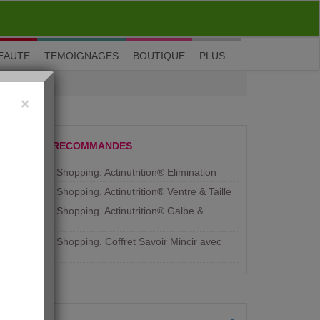
M'inscrire
|
Me connecter
|
? Visite guidée
EAUTE
TEMOIGNAGES
BOUTIQUE
PLUS...
×
PRODUITS RECOMMANDES
Aujourdhui Shopping. Actinutrition® Elimination
Aujourdhui Shopping. Actinutrition® Ventre & Taille
Aujourdhui Shopping. Actinutrition® Galbe &
Courbe
Aujourdhui Shopping. ​Coffret Savoir Mincir avec
Jean