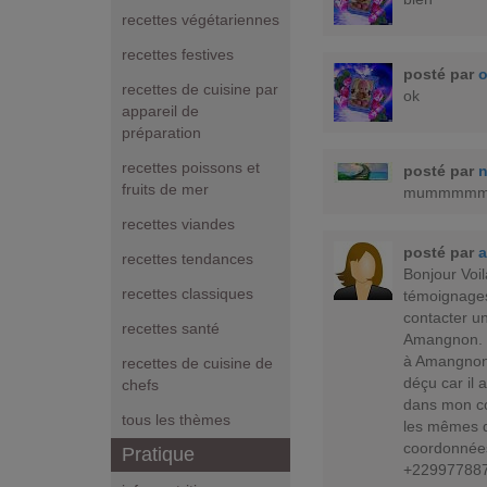
recettes végétariennes
recettes festives
posté par
recettes de cuisine par
ok
appareil de
préparation
recettes poissons et
posté par
n
fruits de mer
mummmm
recettes viandes
posté par
a
recettes tendances
Bonjour Voil
recettes classiques
témoignages 
contacter u
recettes santé
Amangnon. J
à Amangnon d
recettes de cuisine de
déçu car il 
chefs
dans mon co
tous les thèmes
les mêmes di
coordonnées
Pratique
+22997788