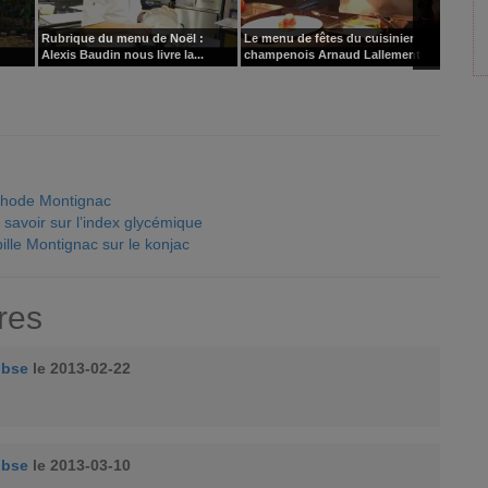
Rubrique du menu de Noël :
Le menu de fêtes du cuisinier
Plongé
Alexis Baudin nous livre la...
champenois Arnaud Lallement
Lilian 
thode Montignac
à savoir sur l’index glycémique
bille Montignac sur le konjac
res
obse
le 2013-02-22
obse
le 2013-03-10