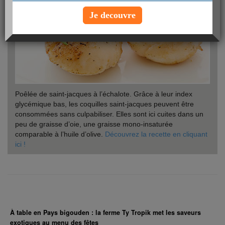
Je decouvre
Poêlée de saint-jacques à l’échalote. Grâce à leur index
glycémique bas, les coquilles saint-jacques peuvent être
consommées sans culpabiliser. Elles sont ici cuites dans un
peu de graisse d’oie, une graisse mono-insaturée
comparable à l’huile d’olive.
Découvrez la recette en cliquant
ici !
À table en Pays bigouden : la ferme Ty Tropik met les saveurs
exotiques au menu des fêtes