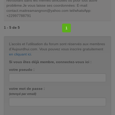
retrouvant dans les mêmes difficultés ou pour tout autre
problème.Je vous laisse ses coordonnées: E-mail:
contact.maitreamangnon@yahoo.com
tel/whatsApp:
+22997788791
1 - 5 de 5
1
L’accès et l’utilisation du forum sont réservés aux membres
d'Aujourdhui.com. Vous pouvez vous inscrire gratuitement
en cliquant ici
.
Si vous êtes déjà membre, connectez-vous ici :
votre pseudo :
votre mot de passe :
(envoyé par email)