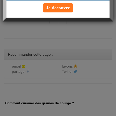
Je decouvre
- de
«
0
»
Recommander cette page :
email
favoris
partager
Twitter
Comment cuisiner des graines de courge ?