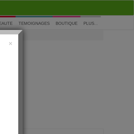
M'inscrire
|
Me connecter
|
? Visite guidée
EAUTE
TEMOIGNAGES
BOUTIQUE
PLUS...
×