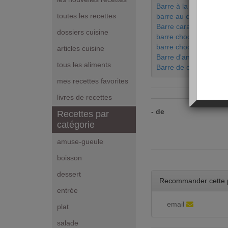
Barre à la framboise Ta
toutes les recettes
barre au chocolat lign
Barre caramel Gerlin
dossiers cuisine
barre chocolat menthe
barre chocolatée sub
articles cuisine
Barre d'ananas Quick
tous les aliments
Barre de céréales
mes recettes favorites
livres de recettes
- de
Recettes par
catégorie
amuse-gueule
boisson
dessert
Recommander cette 
entrée
email
plat
salade