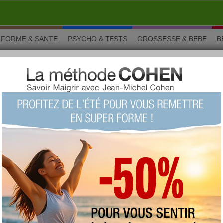
FORME & SANTE
PSYCHO & TESTS
GROSSESSE & BEBE
B
rs
ocolat Mars
 ou Mars est une barre de chocolat produite par Mars
Mars est composée de chocolat-malt nougat enrobée avec du
hocolat au lait.
s autour de barre chocolat mars
pparentées à votre aliment :
lat
poudre