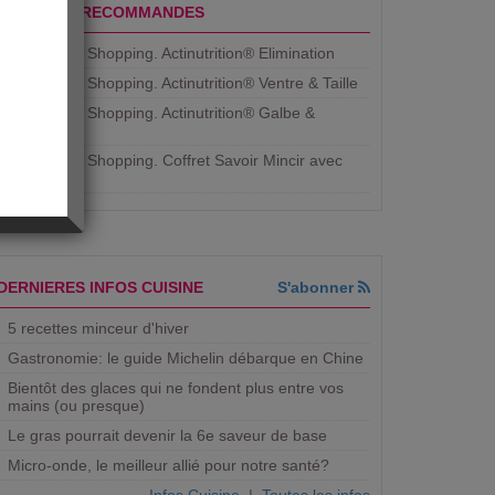
PRODUITS RECOMMANDES
Aujourdhui Shopping. Actinutrition® Elimination
Aujourdhui Shopping. Actinutrition® Ventre & Taille
Aujourdhui Shopping. Actinutrition® Galbe &
Courbe
Aujourdhui Shopping. ​Coffret Savoir Mincir avec
Jean
DERNIERES INFOS CUISINE
S'abonner
5 recettes minceur d'hiver
Gastronomie: le guide Michelin débarque en Chine
Bientôt des glaces qui ne fondent plus entre vos
mains (ou presque)
Le gras pourrait devenir la 6e saveur de base
Micro-onde, le meilleur allié pour notre santé?