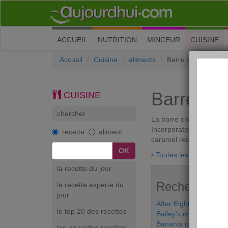
(current)
ACCUEIL
NUTRITION
MINCEUR
CUISINE
Accueil
Cuisine
aliments
Barre chocolat Ma
Barre ch
CUISINE
chercher
La barre chocolat Mars
Incorporated.La barre 
recette
aliment
caramel recouverte de c
Toutes les discussion
la recette du jour
Recherches a
la recette experte du
jour
After Eight Menthe
le top 20 des recettes
Bailey's menthe choco
Banania chocolat en 
les nouvelles recettes