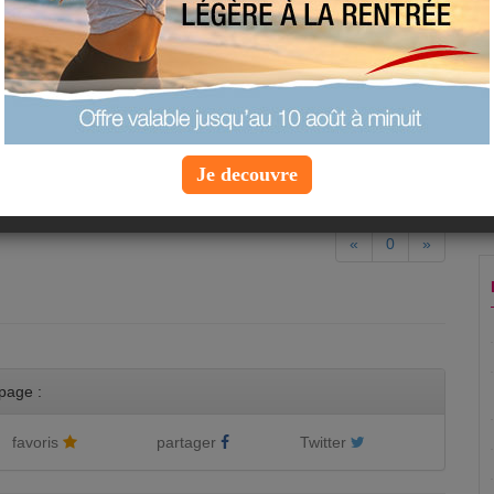
illefine
e controle
éa
 gerlinea
stitut de repas GERLINEA
Je decouvre
«
0
»
page :
favoris
partager
Twitter