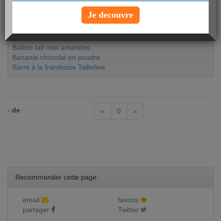
Baba au Rhum à la crème vanillée Bonne Maman
Je decouvre
Baguette aux céréales
Bailey's menthe chocolat
Balisto au muesli
Balisto lait miel amandes
Banania chocolat en poudre
Barre à la framboise Taillefine
- de
«
0
»
Recommander cette page :
email
favoris
partager
Twitter