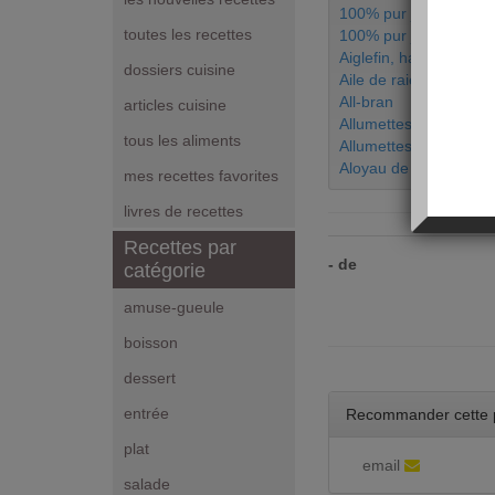
100% pur jus de fruit
toutes les recettes
100% pur jus de pamp
Aiglefin, haddock
dossiers cuisine
Aile de raie
All-bran
articles cuisine
Allumettes de blanc d
tous les aliments
Allumettes de jambon
Aloyau de boeuf
mes recettes favorites
livres de recettes
Recettes par
- de
catégorie
amuse-gueule
boisson
dessert
entrée
Recommander cette 
plat
email
salade