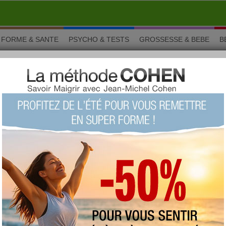
FORME & SANTE
PSYCHO & TESTS
GROSSESSE & BEBE
B
céréales
t désromais incontournable quand on veut faire le plein
l en existe plusieurs types produits par différentes marques. A
reux ou pour se donner de l'énergie avant le sport, la barre de
ets individuels s'emporte partout.
 autour de barre de céréales
pparentées à votre aliment :
ts
ur