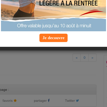
s Tropicana ananas goyave
lemousse vert - Leader Price
e poulet Fleury Michon
 Herta
Je decouvre
«
0
»
page :
favoris
partager
Twitter