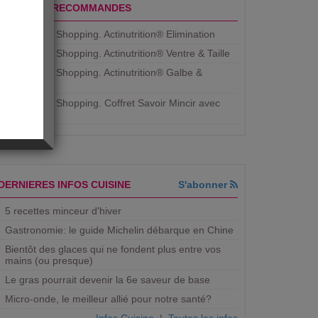
PRODUITS RECOMMANDES
Aujourdhui Shopping. Actinutrition® Elimination
Aujourdhui Shopping. Actinutrition® Ventre & Taille
Aujourdhui Shopping. Actinutrition® Galbe &
Courbe
Aujourdhui Shopping. ​Coffret Savoir Mincir avec
Jean
DERNIERES INFOS CUISINE
S'abonner
5 recettes minceur d'hiver
Gastronomie: le guide Michelin débarque en Chine
Bientôt des glaces qui ne fondent plus entre vos
mains (ou presque)
Le gras pourrait devenir la 6e saveur de base
Micro-onde, le meilleur allié pour notre santé?