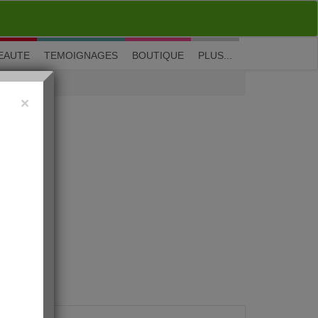
M'inscrire
|
Me connecter
|
? Visite guidée
EAUTE
TEMOIGNAGES
BOUTIQUE
PLUS...
×