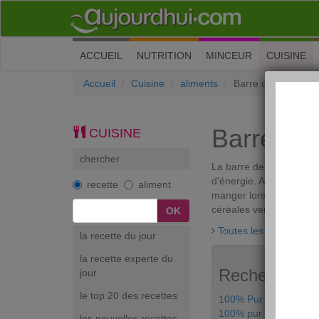
(current)
ACCUEIL
NUTRITION
MINCEUR
CUISINE
Accueil
Cuisine
aliments
Barre de céréales
Barre de 
CUISINE
chercher
La barre de céréales es
d'énergie. Aujourd'hui i
recette
aliment
manger lors d'un petit c
céréales vendue en sach
Toutes les discussions
la recette du jour
la recette experte du
Recherches a
jour
le top 20 des recettes
100% Pur Jus Multifrui
100% pur jus Carrefo
les nouvelles recettes