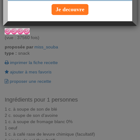
Si vous êtes en panne de pain, préparez-vous en express cette
Je decouvre
recette de pain de mie aux sons. Rapide et light à la fois!
Vous aimez ? Alors notez !
(vue : 37560 fois)
proposée par
miss_souba
type :
snack
imprimer la fiche recette
ajouter à mes favoris
proposer une recette
Ingrédients pour 1 personnes
1 c. à soupe de son de blé
2 c. soupe de son d'avoine
1 c. à soupe de fromage blanc 0%
1 oeuf
1 c. à café rase de levure chimique (facultatif)