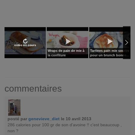
vidéo en cours
Wraps de pain de mie à
Tartines pain mie sourire
P
la confiture
pour un brunch bonne...
commentaires
posté par
genevieve_diet
le 10 avril 2013
286 calories pour 100 gr de son d'avoine !! c'est beaucoup ,
non ?