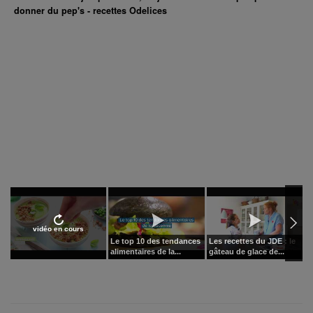
donner du pep's - recettes Odelices
vidéo en cours
Le top 10 des tendances
Les recettes du JDE : le
À
alimentaires de la...
gâteau de glace de...
c