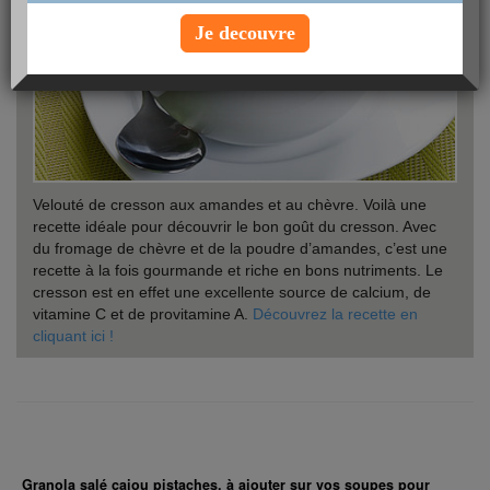
Je decouvre
Velouté de cresson aux amandes et au chèvre. Voilà une
recette idéale pour découvrir le bon goût du cresson. Avec
du fromage de chèvre et de la poudre d’amandes, c’est une
recette à la fois gourmande et riche en bons nutriments. Le
cresson est en effet une excellente source de calcium, de
vitamine C et de provitamine A.
Découvrez la recette en
cliquant ici !
Granola salé cajou pistaches, à ajouter sur vos soupes pour