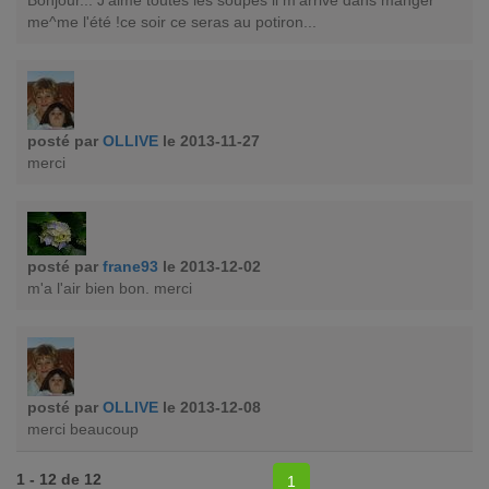
Bonjour... J'aime toutes les soupes il m'arrive dans manger
me^me l'été !ce soir ce seras au potiron...
posté par
OLLIVE
le 2013-11-27
merci
posté par
frane93
le 2013-12-02
m'a l'air bien bon. merci
posté par
OLLIVE
le 2013-12-08
merci beaucoup
1 - 12 de 12
1