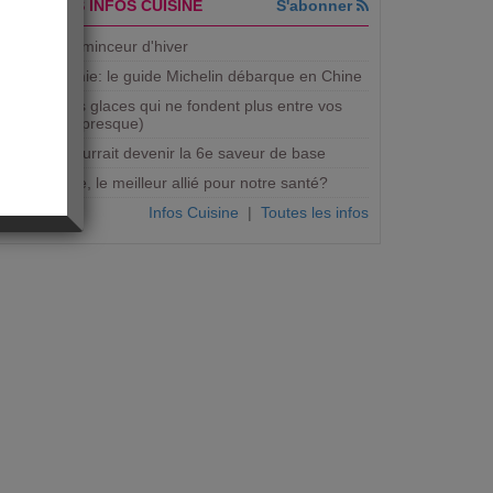
DERNIERES INFOS CUISINE
S'abonner
5 recettes minceur d'hiver
Gastronomie: le guide Michelin débarque en Chine
Bientôt des glaces qui ne fondent plus entre vos
mains (ou presque)
Le gras pourrait devenir la 6e saveur de base
Micro-onde, le meilleur allié pour notre santé?
Infos Cuisine
|
Toutes les infos