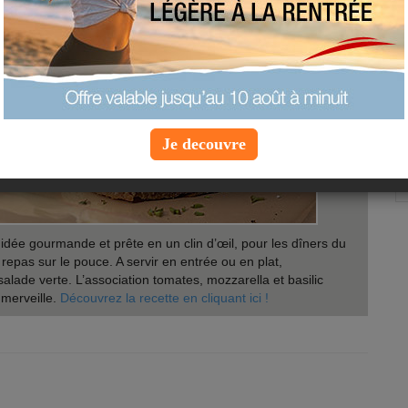
Je decouvre
 idée gourmande et prête en un clin d’œil, pour les dîners du
 repas sur le pouce. A servir en entrée ou en plat,
ade verte. L’association tomates, mozzarella et basilic
 merveille.
Découvrez la recette en cliquant ici !