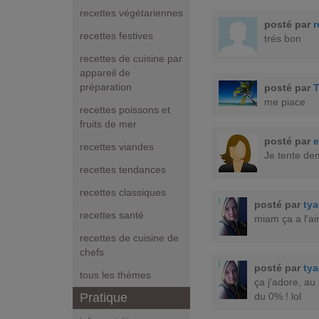
recettes végétariennes
posté par
r
recettes festives
trés bon
recettes de cuisine par
appareil de
préparation
posté par
T
me piace
recettes poissons et
fruits de mer
posté par
e
recettes viandes
Je tente dem
recettes tendances
recettes classiques
posté par
ty
recettes santé
miam ça a l'ai
recettes de cuisine de
chefs
posté par
ty
tous les thèmes
ça j'adore, au
du 0% ! lol
Pratique