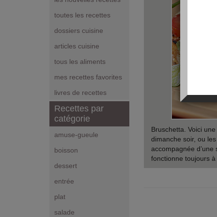
toutes les recettes
dossiers cuisine
articles cuisine
tous les aliments
mes recettes favorites
livres de recettes
Recettes par
catégorie
Bruschetta. Voici une
amuse-gueule
dimanche soir, ou les
accompagnée d’une sal
boisson
fonctionne toujours à
dessert
entrée
plat
salade