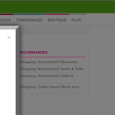
M'inscrire
|
Me connecter
|
? Visite guidée
EAUTE
TEMOIGNAGES
BOUTIQUE
PLUS...
×
PRODUITS RECOMMANDES
Aujourdhui Shopping. Actinutrition® Elimination
Aujourdhui Shopping. Actinutrition® Ventre & Taille
Aujourdhui Shopping. Actinutrition® Galbe &
Courbe
Aujourdhui Shopping. ​Coffret Savoir Mincir avec
Jean