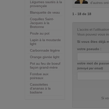
Légumes sautés à la
d'autres ont
provençale
Blanquette de veau
1 - 18 de 18
Coquilles Saint-
Jacques à la
Bretonne
L’accès et l’utilisa
Poule au pot
Vous pouvez vous in
Lapin à la moutarde
Si vous êtes déjà 
light
votre pseudo :
Carbonnade légère
Orange givrée light
votre mot de passe
Pot au feu de boeuf
façon grand-mère
(envoyé par email)
Fondue aux
poireaux
Cassolettes
d'ananas à la
badiane
Si v