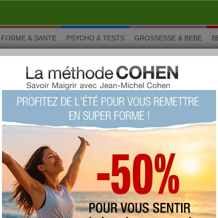
FORME & SANTE
PSYCHO & TESTS
GROSSESSE & BEBE
B
s recettes rapides et pas chères
 Cuisine
e nos recettes rapides et pas
›
1/10