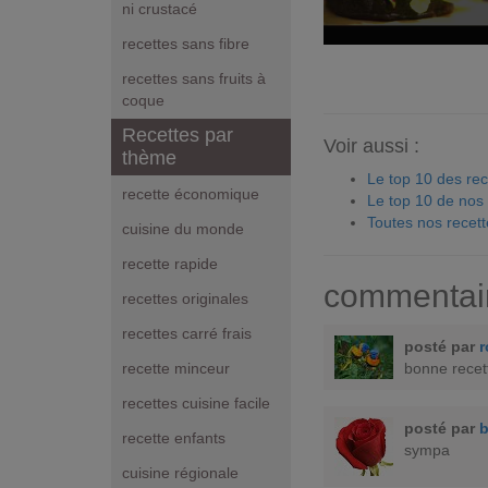
ni crustacé
recettes sans fibre
recettes sans fruits à
coque
Recettes par
Voir aussi :
thème
Le top 10 des rec
recette économique
Le top 10 de nos
Toutes nos recett
cuisine du monde
recette rapide
commentai
recettes originales
recettes carré frais
posté par
r
bonne recet
recette minceur
recettes cuisine facile
posté par
b
recette enfants
sympa
cuisine régionale