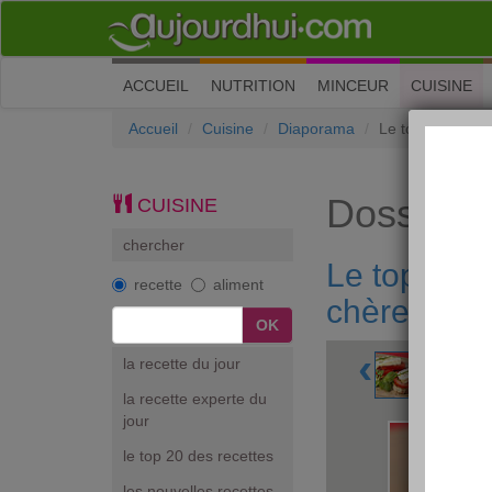
(current)
ACCUEIL
NUTRITION
MINCEUR
CUISINE
Accueil
Cuisine
Diaporama
Le top 10 de no
Dossiers
CUISINE
chercher
Le top 10 d
recette
aliment
chères
‹
la recette du jour
la recette experte du
jour
le top 20 des recettes
les nouvelles recettes