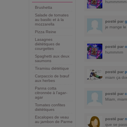
hummmmm
Brushetta
Salade de tomates
au basilic et à la
posté par
mozzarella
je mange le
Pizza Reine
Lasagnes
diététiques de
posté par
courgettes
hummmm
Spaghetti aux deux
saumons
Tiramisu diététique
posté par
p
Carpaccio de bœuf
miam ça donn
aux herbes
Panna cotta
citronnée à l'agar-
posté par
c
agar
Miam, miam 
Tomates confites
diététiques
Escalopes de veau
posté par
au jambon de Parme
que se passe