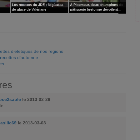
Les recettes du JDE : le gâteau
À Ploemeur, deux champions de
Mini ta
de glace de Valériane
pâtisserie bretonne dévoilent...
sans cu
ettes diététiques de nos régions
 recettes d’automne
es
res
ose2sable
le 2013-02-26
te
asilic69
le 2013-03-03