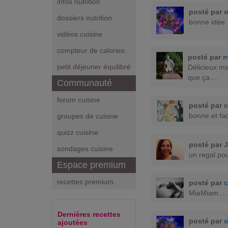
infos nutrition
posté par
dossiers nutrition
bonne idée
vidéos cuisine
compteur de calories
posté par
m
petit déjeuner équilibré
Délicieux ma
que ça....
Communauté
forum cuisine
posté par
bonne et fac
groupes de cuisine
quizz cuisine
posté par
sondages cuisine
un regal pou
Espace premium
recettes premium
posté par
c
MiaMiam....
Dernières recettes
posté par
ajoutées