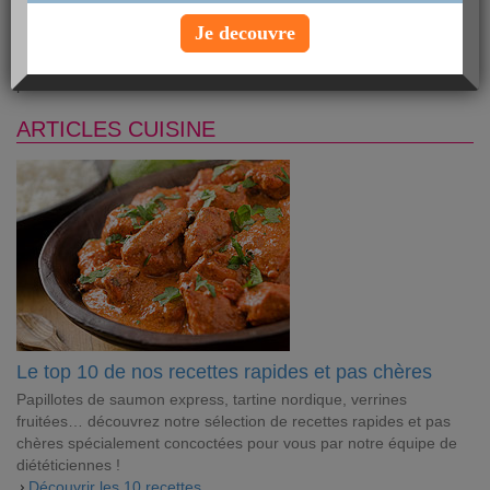
beaucoup de temps. Il suffit de connaître les bonnes astuces !
Je decouvre
Découvrez-les dans ce dossier complet et régalez-vous avec nos
recettes rapides pas chères concoctées spécialement pour vous
par nos diététiciennes.
ARTICLES CUISINE
Le top 10 de nos recettes rapides et pas chères
Papillotes de saumon express, tartine nordique, verrines
fruitées… découvrez notre sélection de recettes rapides et pas
chères spécialement concoctées pour vous par notre équipe de
diététiciennes !
Découvrir les 10 recettes