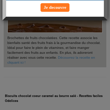
Je decouvre
Brochettes de fruits chocolatées. Cette recette associe les
bienfaits santé des fruits frais à la gourmandise du chocolat.
Idéal pour faire le plein de vitamines, et faire manger
facilement des fruits aux enfants. En plus, ils adoreront
réaliser avec vous cette recette.
Découvrez la recette en
cliquant ici !
Biscuits chocolat coeur caramel au beurre salé - Recettes faciles
Odelices