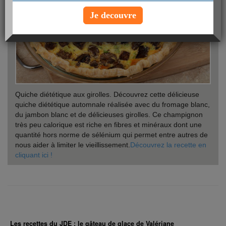
Je decouvre
Quiche diététique aux girolles. Découvrez cette délicieuse
quiche diététique automnale réalisée avec du fromage blanc,
du jambon blanc et de délicieuses girolles. Ce champignon
très peu calorique est riche en fibres et minéraux dont une
quantité hors norme de sélénium qui permet entre autres de
nous aider à limiter le vieillissement.
Découvrez la recette en
cliquant ici !
Les recettes du JDE : le gâteau de glace de Valériane