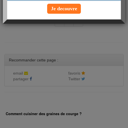
Je decouvre
- de
«
0
»
Recommander cette page :
email
favoris
partager
Twitter
Comment cuisiner des graines de courge ?