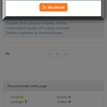
Blinis
Je decouvre
Blinis Leader Price
Carottes rapées assaisonnées Auchan
Chocolat noir de dégustation Auchan 85%
Coquille Saint-Jacques surgelée Auchan
crème légère liquide 15% mat.gr (auchan)
Jambon supérieur au torchon Auchan
- de
«
0
»
Recommander cette page :
email
favoris
partager
Twitter