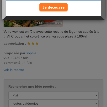
Je decouvre
Votre wok est en fête avec cette recette de légumes sautés à la
thaï! Croquant et coloré, ce plat va vous plaire à 100%!
appréciation :
proposée par
sophie
vue :
24397 fois
commenté :
4 fois
voir la recette
Rechercher une idée recette :