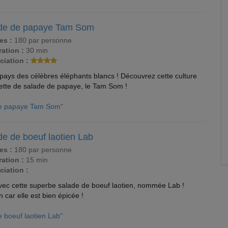
de de papaye Tam Som
es :
180 par personne
ation :
30 min
ciation :
ays des célèbres éléphants blancs ! Découvrez cette culture
cette de salade de papaye, le Tam Som !
de papaye Tam Som"
de de boeuf laotien Lab
es :
180 par personne
ation :
15 min
ciation :
ec cette superbe salade de boeuf laotien, nommée Lab !
n car elle est bien épicée !
e boeuf laotien Lab"