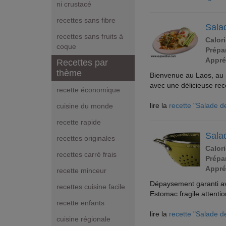
ni crustacé
recettes sans fibre
Sala
recettes sans fruits à
Calori
coque
Prépar
Appré
Recettes par
thème
Bienvenue au Laos, au p
avec une délicieuse re
recette économique
lire la
recette "Salade 
cuisine du monde
recette rapide
Sala
recettes originales
Calori
recettes carré frais
Prépar
Appré
recette minceur
Dépaysement garanti av
recettes cuisine facile
Estomac fragile attentio
recette enfants
lire la
recette "Salade d
cuisine régionale