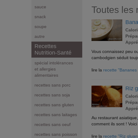
sauce
Toutes les 
snack
Banan
soupe
Calori
Prépar
autre
Appré
Recettes
Vous connaissez peu ou 
Nutrition-Santé
cambodgien séduit toujou
spécial intolérances
et allergies
lire la
recette "Bananes a
alimentaires
recettes sans porc
Riz g
recettes sans soja
Calori
Prépar
recettes sans gluten
Appré
recettes sans laitages
Au restaurant asiatique
comment ils sont ! Voici
recettes sans oeuf
recettes sans poisson
lire la
recette "Riz gluan