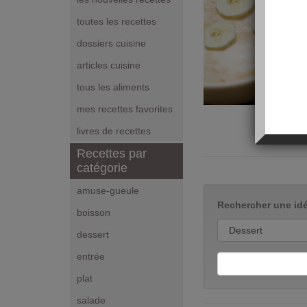
toutes les recettes
dossiers cuisine
articles cuisine
tous les aliments
mes recettes favorites
livres de recettes
Recettes par
catégorie
amuse-gueule
Rechercher une idé
boisson
dessert
entrée
plat
salade