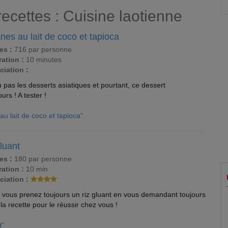
recettes : Cuisine laotienne
es au lait de coco et tapioca
es :
716 par personne
ation :
10 minutes
ciation :
pas les desserts asiatiques et pourtant, ce dessert
rs ! A tester !
u lait de coco et tapioca"
luant
es :
180 par personne
ation :
10 min
ciation :
, vous prenez toujours un riz gluant en vous demandant toujours
 la recette pour le réussir chez vous !
t"