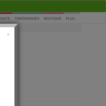
M'inscrire
|
Me connecter
|
? Visite guidée
EAUTE
TEMOIGNAGES
BOUTIQUE
PLUS...
×