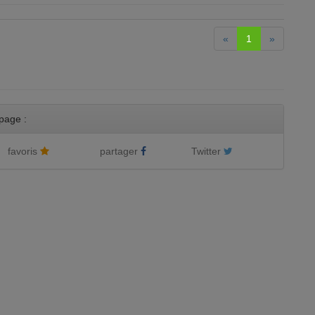
«
1
»
page :
favoris
partager
Twitter