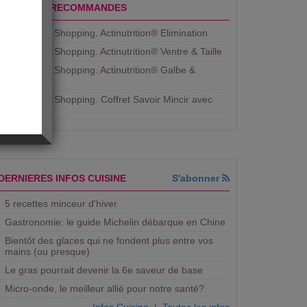
PRODUITS RECOMMANDES
Aujourdhui Shopping. Actinutrition® Elimination
Aujourdhui Shopping. Actinutrition® Ventre & Taille
Aujourdhui Shopping. Actinutrition® Galbe &
Courbe
Aujourdhui Shopping. ​Coffret Savoir Mincir avec
Jean
DERNIERES INFOS CUISINE
S'abonner
5 recettes minceur d'hiver
Gastronomie: le guide Michelin débarque en Chine
Bientôt des glaces qui ne fondent plus entre vos
mains (ou presque)
Le gras pourrait devenir la 6e saveur de base
Micro-onde, le meilleur allié pour notre santé?