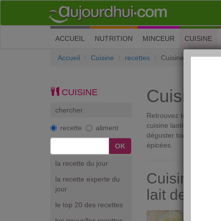
(current)
ACCUEIL
NUTRITION
MINCEUR
CUISINE
Accueil
Cuisine
recettes
Cuisine laotienne
Cuisine l
CUISINE
chercher
Retrouvez toutes les dél
cuisine laotienne est 
recette
aliment
déguster toutes sortes 
épicées.
la recette du jour
Cuisine lao
la recette experte du
jour
lait de coc
le top 20 des recettes
les nouvelles recettes