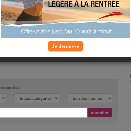
asiatiques et pourtant, ce dessert cambodgien
séduit toujours ! A tester !
appréciation :
proposée par
grenouille0606
vue :
24296 fois
commenté :
2 fois
Je decouvre
voir la recette
e recette :
chercher