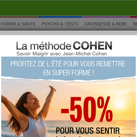
FORME & SANTE
PSYCHO & TESTS
GROSSESSE & BEBE
B
aotienne
icieuses recettes du pays aux milliers d'éléphants blancs ! La
essentiellement composée de légumes, mais vous pouvez
de plats à base de viandes, de poissons. Certaines recettes sont
tienne du jour : Bananes au
o et tapioca
Vous connaissez peu ou pas les desserts