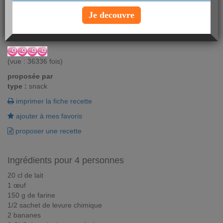
Craquez pour cette recette surprenante de gaufre au chocolat et
à la banane : fondantes et gourmandes, elles feront l'unanimité
Je decouvre
parmi vos invités !
Vous aimez ? Alors notez !
(vue : 36336 fois)
proposée par
type :
snack
imprimer la fiche recette
ajouter à mes favoris
proposer une recette
Ingrédients pour 4 personnes
20 cl de lait
1 œuf
150 g de farine
1/2 sachet de levure chimique
2 bananes