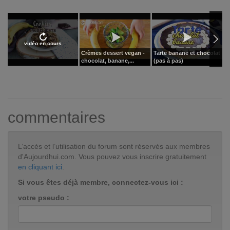
vidéo en cours
Crèmes dessert vegan -
Tarte banane et chocolat
P
chocolat, banane,...
(pas à pas)
c
commentaires
L’accès et l’utilisation du forum sont réservés aux membres
d'Aujourdhui.com. Vous pouvez vous inscrire gratuitement
en cliquant ici
.
Si vous êtes déjà membre, connectez-vous ici :
votre pseudo :