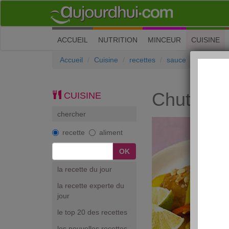
(current)
ACCUEIL
NUTRITION
MINCEUR
CUISINE
Accueil
Cuisine
recettes
sauce
Chutney 
Chutney
CUISINE
chercher
recette
aliment
la recette du jour
la recette experte du
jour
le top 20 des recettes
les nouvelles recettes