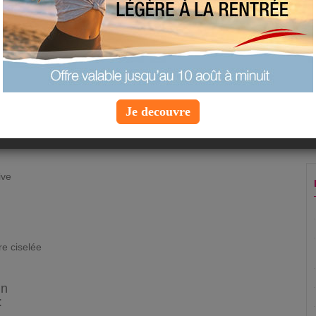
imprimer la fiche recette
ajouter à mes favoris
proposer une recette
 personnes
Je decouvre
ive
re ciselée
in
: