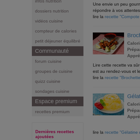
infos nutrition
Une envie un peu gourm
répondre à vos attente
dossiers nutrition
lire la
recette "Compot
vidéos cuisine
compteur de calories
Broch
petit déjeuner équilibré
Calori
Prépar
Communauté
Appré
forum cuisine
Lire cette recette va s
est au rendez-vous et le
groupes de cuisine
lire la
recette "Brochette
quizz cuisine
sondages cuisine
Gélat
Espace premium
Calori
Prépar
recettes premium
Appré
Dernières recettes
lire la
recette "Gélatine 
ajoutées