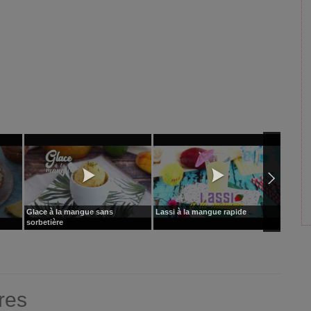
Glace à la mangue sans
Lassi à la mangue rapide
Bûche à
sorbetière
frambo
res