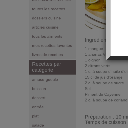
toutes les recettes
dossiers cuisine
articles cuisine
tous les aliments
Ingrédients pour 4
mes recettes favorites
1 mangue
1 ananas Victoria
livres de recettes
1 oignon
Recettes par
2 citrons verts
catégorie
1 c. à soupe d'huile d'ol
15 cl de jus d'orange
amuse-gueule
2 c. à soupe de sucre
Sel
boisson
Piment de Cayenne
dessert
2 c. à soupe de coriand
entrée
plat
Préparation :
10 m
Temps de cuisson 
salade