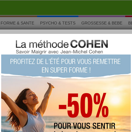
FORME & SANTE
PSYCHO & TESTS
GROSSESSE & BEBE
B
mangue-ananas
 mangue-ananas
Faites voyager vos amis durant votre barbecue et
offrez leur cette recette de chutney mangue-ananas
avec leur brochette de volaille, dépaysement
garanti !
Vous aimez ? Alors notez !
(vue : 39064 fois)
proposée par
delphinetika
type :
sauce