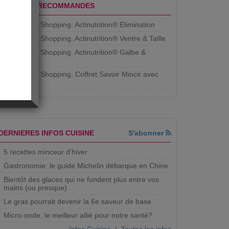
PRODUITS RECOMMANDES
Aujourdhui Shopping. Actinutrition® Elimination
Aujourdhui Shopping. Actinutrition® Ventre & Taille
Aujourdhui Shopping. Actinutrition® Galbe &
Courbe
Aujourdhui Shopping. ​Coffret Savoir Mincir avec
Jean
DERNIERES INFOS CUISINE
S'abonner
5 recettes minceur d'hiver
Gastronomie: le guide Michelin débarque en Chine
Bientôt des glaces qui ne fondent plus entre vos
mains (ou presque)
Le gras pourrait devenir la 6e saveur de base
Micro-onde, le meilleur allié pour notre santé?