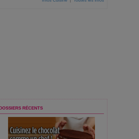
Infos Cuisine
|
Toutes les infos
de - Odelices
DOSSIERS RÉCENTS