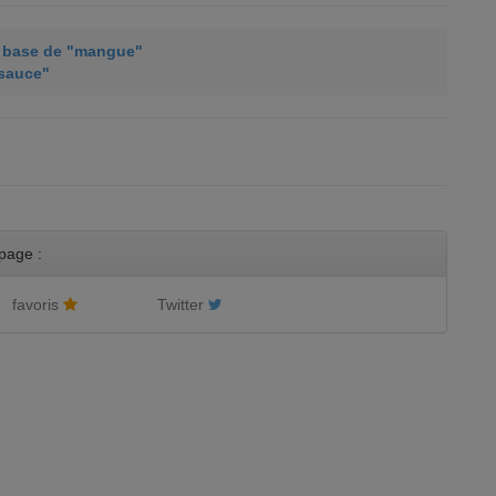
 à base de "mangue"
"sauce"
page :
favoris
Twitter