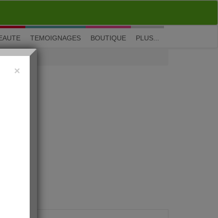
M'inscrire
|
Me connecter
|
? Visite guidée
EAUTE
TEMOIGNAGES
BOUTIQUE
PLUS...
×