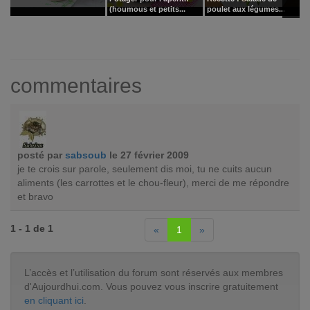
(houmous et petits...
poulet aux légumes...
k
commentaires
posté par
sabsoub
le 27 février 2009
je te crois sur parole, seulement dis moi, tu ne cuits aucun
aliments (les carrottes et le chou-fleur), merci de me répondre
et bravo
1 - 1 de 1
«
1
»
L’accès et l’utilisation du forum sont réservés aux membres
d'Aujourdhui.com. Vous pouvez vous inscrire gratuitement
en cliquant ici
.