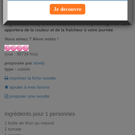
Je decouvre
L'été est la saison propice aux salades. Pour une recette légère
et goûteuse, essayez cette salade de thon et petits légumes ! Elle
apportera de la couleur et de la fraîcheur à votre journée.
Vous aimez ? Alors notez !
(vue : 38734 fois)
proposée par
slowly
type :
salade
imprimer la fiche recette
ajouter à mes favoris
proposer une recette
Ingrédients pour 1 personnes
1 boîte de thon au naturel
1 tomate