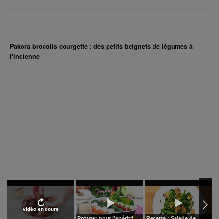
Pakora brocolis courgette : des petits beignets de légumes à
l'indienne
vidéo en cours
Potager pour l'apéritif
Recette : Salade de
W