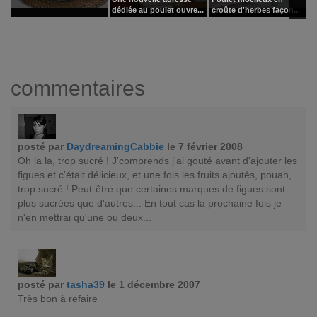
dédiée au poulet ouvre...
croûte d'herbes façon...
S
commentaires
posté par
DaydreamingCabbie
le 7 février 2008
Oh la la, trop sucré ! J'comprends j'ai gouté avant d'ajouter les
figues et c'était délicieux, et une fois les fruits ajoutés, pouah,
trop sucré ! Peut-être que certaines marques de figues sont
plus sucrées que d'autres... En tout cas la prochaine fois je
n'en mettrai qu'une ou deux...
posté par
tasha39
le 1 décembre 2007
Très bon à refaire