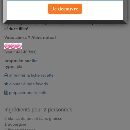
Je decouvre
Les portes de l'Orient sont à portée de bras avec cette recette de
tajine de poulet aux figues. Le sucré salé de ce plat va vous
séduire illico!
Vous aimez ? Alors notez !
(vue : 44140 fois)
proposée par
flor
type :
plat
imprimer la fiche recette
ajouter à mes favoris
proposer une recette
Ingrédients pour 2 personnes
2 blancs de poulet sans graisse
1 aubergine