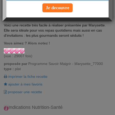
Je decouvre
Voici une recette très facile à réaliser présentée par Marysette.
Elle sera idéale pour vos repas quotidiens mais aussi en cas
d'invitations : les plus gourmands seront séduits !
Vous aimez ? Alors notez !
(vue : 29007 fois)
proposée par
Programme Savoir Maigrir - Marysette_77000
type :
plat
imprimer la fiche recette
ajouter à mes favoris
proposer une recette
Indications Nutrition-Santé