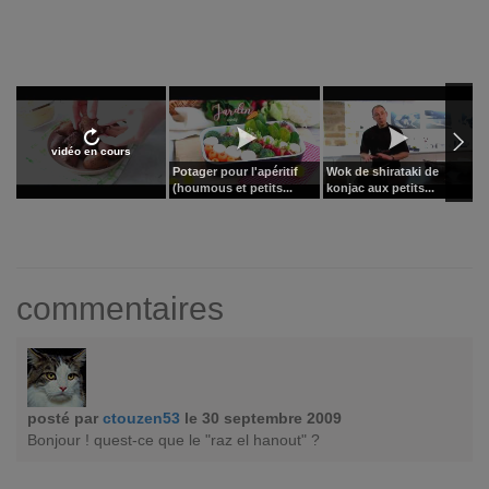
vidéo en cours
Potager pour l'apéritif
Wok de shirataki de
F
(houmous et petits...
konjac aux petits...
a
commentaires
posté par
ctouzen53
le 30 septembre 2009
Bonjour ! quest-ce que le "raz el hanout" ?