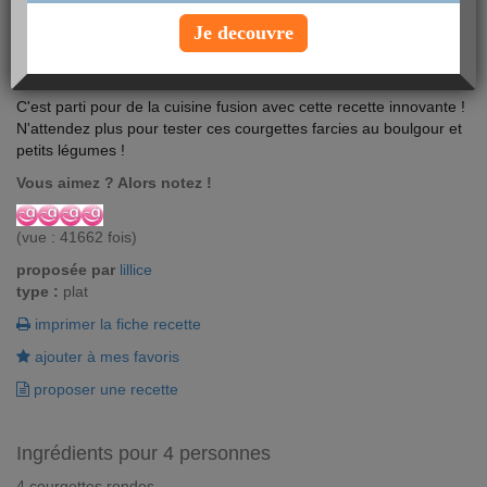
Je decouvre
C'est parti pour de la cuisine fusion avec cette recette innovante !
N'attendez plus pour tester ces courgettes farcies au boulgour et
petits légumes !
Vous aimez ? Alors notez !
(vue : 41662 fois)
proposée par
lillice
type :
plat
imprimer la fiche recette
ajouter à mes favoris
proposer une recette
Ingrédients pour 4 personnes
4 courgettes rondes