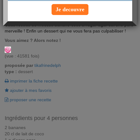
Je decouvre
Départ immédiat pour des saveurs simples et authentiques !
Cette recette de mousse banane-coco à l'agar-agar est une pure
merveille ! Enfin un dessert qui ne vous fera pas culpabiliser !
Vous aimez ? Alors notez !
(vue : 41581 fois)
proposée par
tikafrinedelph
type :
dessert
imprimer la fiche recette
ajouter à mes favoris
proposer une recette
Ingrédients pour 4 personnes
2 bananes
20 cl de lait de coco