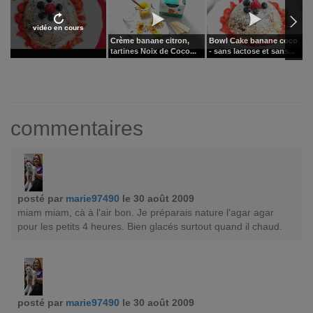
vidéo en cours
Crème banane citron,
Bowl Cake banane coco
T
tartines Noix de Coco...
- sans lactose et sans...
p
commentaires
posté par
marie97490
le 30 août 2009
miam miam, cà à l'air bon. Je préparais nature l'agar agar
pour les petits 4 heures. Bien glacés surtout quand il chaud.
posté par
marie97490
le 30 août 2009