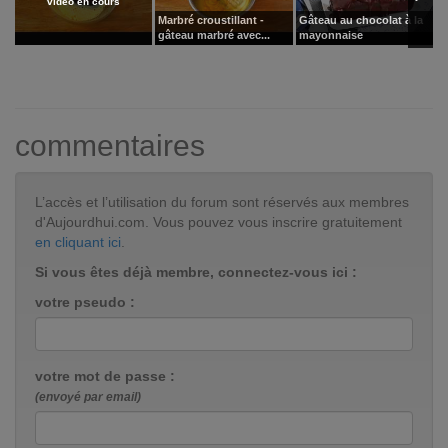
vidéo en cours
Marbré croustillant -
Gâteau au chocolat à la
S
gâteau marbré avec...
mayonnaise
c
commentaires
L’accès et l’utilisation du forum sont réservés aux membres
d'Aujourdhui.com. Vous pouvez vous inscrire gratuitement
en cliquant ici
.
Si vous êtes déjà membre, connectez-vous ici :
votre pseudo :
votre mot de passe :
(envoyé par email)