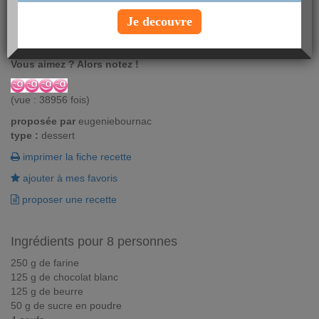
Le gâteau au chocolat blanc régalera les plus curieux des
Je decouvre
gourmands. Sa recette facile vous assure le résultat délicieux d'
un gâteau au chocolat blanc.
Vous aimez ? Alors notez !
(vue : 38956 fois)
proposée par
eugeniebournac
type :
dessert
imprimer la fiche recette
ajouter à mes favoris
proposer une recette
Ingrédients pour 8 personnes
250 g de farine
125 g de chocolat blanc
125 g de beurre
50 g de sucre en poudre