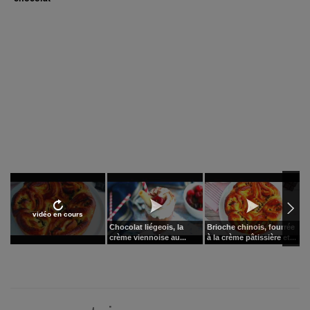
vidéo en cours
Chocolat liégeois, la
Brioche chinois, fourrée
C
crème viennoise au...
à la crème pâtissière et...
c