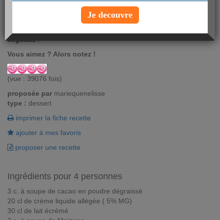
Un dessert qui plait autant aux petits gourmands qu'aux grands,
Je decouvre
c'est la crème au chocolat. Voici d'ailleurs une version allégée de
la traditionnelle recette dessert de crème au chocolat. Allez-y,
dégustez !
Vous aimez ? Alors notez !
(vue : 39076 fois)
proposée par
mariequenelisse
type :
dessert
imprimer la fiche recette
ajouter à mes favoris
proposer une recette
Ingrédients pour 4 personnes
3 c. à soupe de cacao en poudre dégraissé
20 cl de crème liquide allégée ( 5% MG)
30 cl de lait écrémé